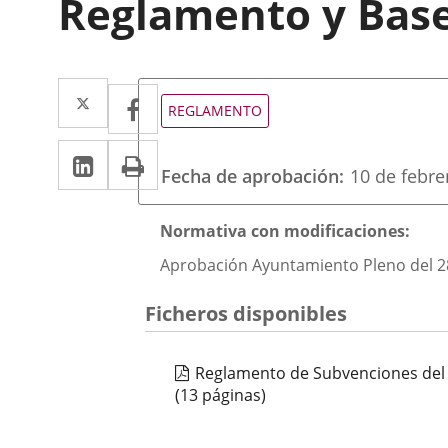
Reglamento y Bas
Twitter
Enlace
Facebook
Enlace
Tipo
REGLAMENTO
de
a
a
normativa
LinkedIn
Enlace
Imprimir
una
una
Fecha de aprobación
10 de febre
a
aplicación
aplicación
una
externa.
Descripción
externa.
Normativa con modificaciones:
aplicación
Aprobación Ayuntamiento Pleno del 28-1
externa.
Ficheros disponibles
Reglamento de Subvenciones del 
(13 páginas)