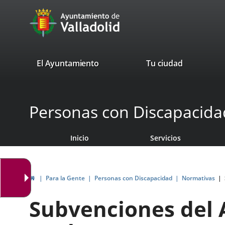
Portal
Saltar al contenido
avaTop
Web
del
Ayuntamiento
valladolid.es
El Ayuntamiento
Tu ciudad
de
Valladolid
Personas con Discapacida
Inicio
Servicios
Inicio
Para la Gente
Personas con Discapacidad
Normativas
Subvenciones del 