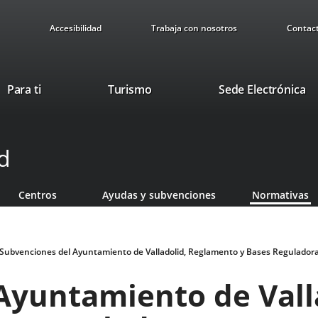
Accesibilidad
Trabaja con nosotros
Contac
Este
En
Para ti
Turismo
Sede Electrónica
enlace
a
se
u
abrirá
ap
d
en
ex
una
ventana
Centros
Ayudas y subvenciones
Normativas
nueva.
Subvenciones del Ayuntamiento de Valladolid, Reglamento y Bases Regulador
Ayuntamiento de Vall