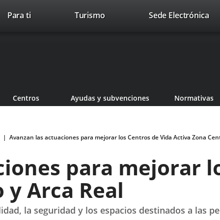
Este
En
Para ti
Turismo
Sede Electrónica
Accesibilidad
Trabaja con nosotros
Contac
enlace
a
se
un
abrirá
apl
en
ext
una
ventana
nueva.
Centros
Ayudas y subvenciones
Normativas
Avanzan las actuaciones para mejorar los Centros de Vida Activa Zona Cent
iones para mejorar l
 y Arca Real
idad, la seguridad y los espacios destinados a las 