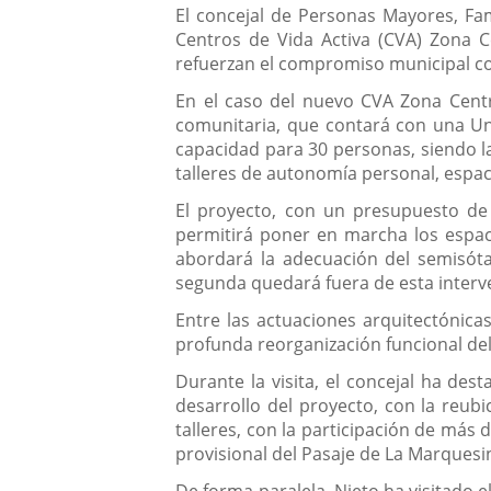
El concejal de Personas Mayores, Fam
Centros de Vida Activa (CVA) Zona Ce
refuerzan el compromiso municipal con 
En el caso del nuevo CVA Zona Centr
comunitaria, que contará con una Un
capacidad para 30 personas, siendo la
talleres de autonomía personal, espac
El proyecto, con un presupuesto de 2
permitirá poner en marcha los espaci
abordará la adecuación del semisótan
segunda quedará fuera de esta interv
Entre las actuaciones arquitectónicas
profunda reorganización funcional del e
Durante la visita, el concejal ha des
desarrollo del proyecto, con la reubi
talleres, con la participación de más
provisional del Pasaje de La Marquesi
De forma paralela, Nieto ha visitado e