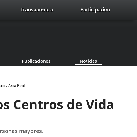
lace
Transparencia
Participación
avaHeaderSocial
Enlace
Enlace
Enlace
Recherche
to
Recherch
a
a
a
a
una
una
una
icación
aplicación
aplicación
aplicación
erna.
externa.
externa.
externa.
Publicaciones
Noticias
ro y Arca Real
os Centros de Vida
personas mayores.