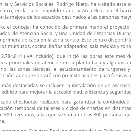
ilia y Servicios Sociales, Rodrigo Nieto, ha visitado esta
ntro, en la calle Leopoldo Cano, y Arca Real, en el barr
la mejora de los espacios destinados a las personas mayores
o, el concejal ha conocido de primera mano el proyecto
idad de Atención Social y una Unidad de Estancias Diurn
 primera ubicada en la zona centro. Este centro dispondrá d
ios multiusos, cocina, baños adaptados, sala médica y zona
.784.814 (IVA incluido), que inició las obras este mes d
os principales de atención en la planta baja y algunas a
o, las zonas técnicas, el estacionamiento de furgones y 
ención, aunque contará con preinstalaciones para futuras 
 más destacadas se incluyen la instalación de un ascensor
dificio para mejorar la accesibilidad, eficiencia y seguridad
tacado el esfuerzo realizado para garantizar la continuida
cación temporal de talleres y ciclos de charlas en distinta
 de 580 personas, a las que se suman otras 300 personas que
na.
l entorno del CVA Arca Real, en el barrio de Las Delicias, d