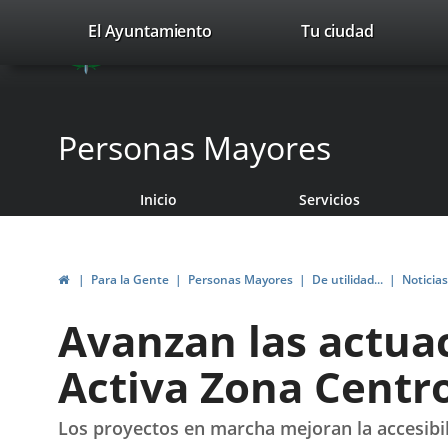
Portal
Saltar al contenido
valladolid.es
El Ayuntamiento
Tu ciudad
avaTop
Web
del
Ayuntamiento
Personas Mayores
de
Inicio
Servicios
Valladolid
Inicio
Para la Gente
Personas Mayores
De utilidad...
Noticias
Avanzan las actuac
Activa Zona Centro
Los proyectos en marcha mejoran la accesibil