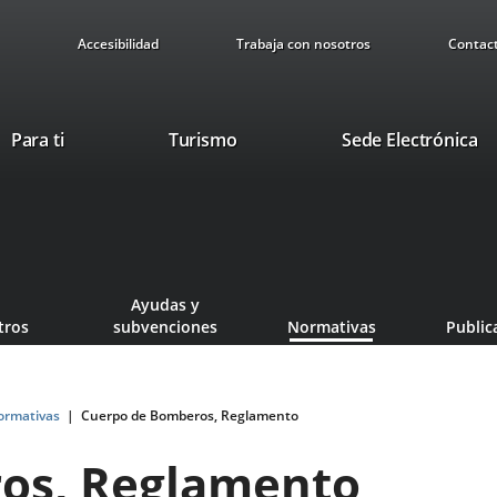
Accesibilidad
Trabaja con nosotros
Contac
Este
En
Para ti
Turismo
Sede Electrónica
enlace
a
se
u
abrirá
ap
en
ex
una
ventana
Ayudas y
nueva.
tros
subvenciones
Normativas
Public
ormativas
Cuerpo de Bomberos, Reglamento
os, Reglamento