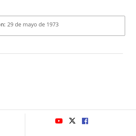
ón
29 de mayo de 1973
avaHeaderSocial
ENLACE
ENLACE
ENLACE
A
A
A
UNA
UNA
UNA