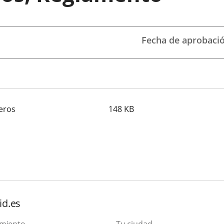
Fecha de aprobaci
eros
148
KB
id.es