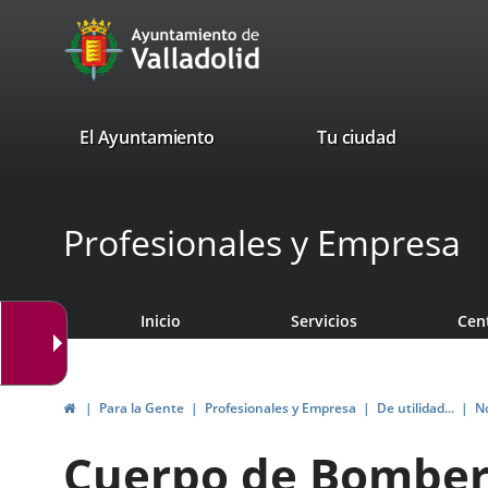
Portal
Saltar al contenido
avaTop
Web
del
Ayuntamiento
valladolid.es
El Ayuntamiento
Tu ciudad
de
Valladolid
Profesionales y Empresa
Inicio
Servicios
Cen
Inicio
Para la Gente
Profesionales y Empresa
De utilidad...
N
Cuerpo de Bomber