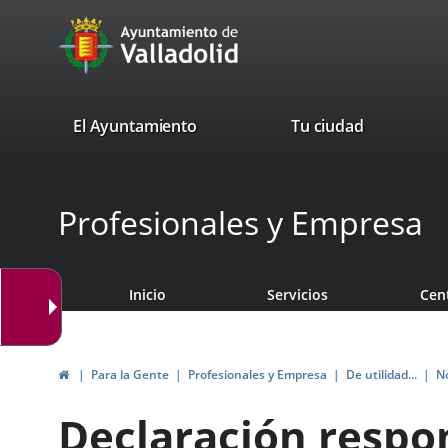
Portal
Saltar al contenido
avaTop
Web
del
Ayuntamiento
valladolid.es
El Ayuntamiento
Tu ciudad
de
Valladolid
Profesionales y Empresa
Inicio
Servicios
Cen
Inicio
Para la Gente
Profesionales y Empresa
De utilidad...
N
Declaración respo