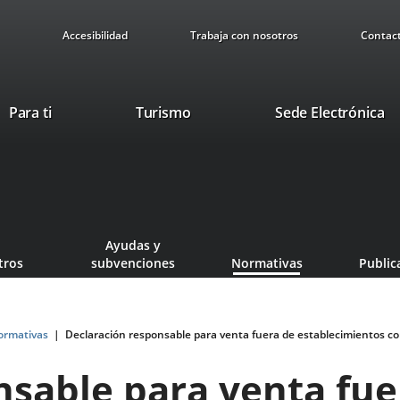
Accesibilidad
Trabaja con nosotros
Contac
Este
En
Para ti
Turismo
Sede Electrónica
enlace
a
se
u
abrirá
ap
en
ex
una
ventana
Ayudas y
nueva.
tros
subvenciones
Normativas
Public
ormativas
Declaración responsable para venta fuera de establecimientos c
nsable para venta fue