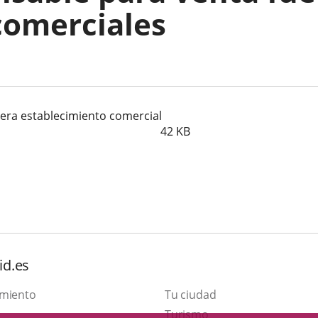
comerciales
era establecimiento comercial
42
KB
id.es
amiento
Tu ciudad
Este
Turismo