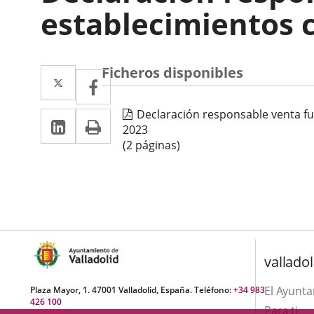
establecimientos 
Ficheros disponibles
Twitter
Enlace
Facebook
Enlace
a
a
Declaración responsable venta fu
LinkedIn
Enlace
Imprimir
una
una
2023
a
aplicación
(2 páginas)
aplicación
una
externa.
externa.
aplicación
externa.
valladol
El Ayunt
Plaza Mayor, 1. 47001 Valladolid, España. Teléfono:
+34 983
426 100
Para ti