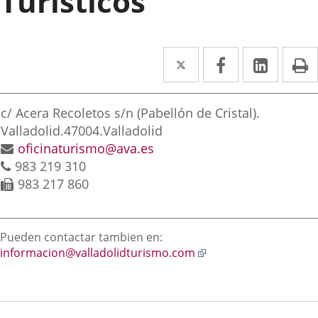
Turísticos
Twitter
Enlace
Facebook
Enlace
Linke
Enlace
I
a
a
a
irección
una
una
una
Adresse
c/ Acera Recoletos s/n (Pabellón de Cristal).
aplicación
aplicación
aplica
postale
Valladolid.
47004.
Valladolid
Adresse
oficinaturismo@ava.es
externa.
externa.
extern
Téléphones
de
983 219 310
courrier
Fax
983 217 860
électronique
Descripción
Pueden contactar tambien en:
Enlace
informacion@valladolidturismo.com
a
una
aplicación
externa.