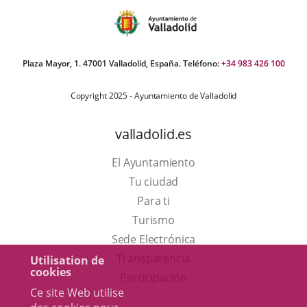
Plaza Mayor, 1. 47001 Valladolid, España. Teléfono:
+34 983 426 100
Copyright 2025 - Ayuntamiento de Valladolid
valladolid.es
El Ayuntamiento
Tu ciudad
Para ti
Este
Turismo
enlace
Enlace
Sede Electrónica
se
a
Transparencia
Utilisation de
cookies
abrirá
una
Participación
Ce site Web utilise
en
aplicación