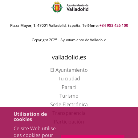
Plaza Mayor, 1. 47001 Valladolid, España. Teléfono:
+34 983 426 100
Copyright 2025 - Ayuntamiento de Valladolid
valladolid.es
El Ayuntamiento
Tu ciudad
Para ti
Este
Turismo
enlace
Enlace
Sede Electrónica
se
a
Transparencia
Utilisation de
cookies
abrirá
una
Participación
Ce site Web utilise
en
aplicación
des cookies pour