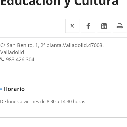
Educación y Cultura
Twitter
Enlace
Facebook
Enlace
Linke
Enlace
I
a
a
a
irección
una
una
una
Adresse
C/ San Benito, 1, 2ª planta.
Valladolid.
47003.
aplicación
aplicación
aplica
postale
Valladolid
Téléphones
983 426 304
externa.
externa.
extern
Horario
De lunes a viernes de 8:30 a 14:30 horas