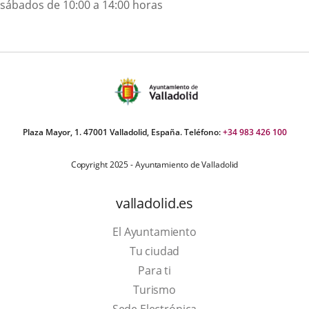
sábados de 10:00 a 14:00 horas
Plaza Mayor, 1. 47001 Valladolid, España. Teléfono:
+34 983 426 100
Copyright 2025 - Ayuntamiento de Valladolid
valladolid.es
El Ayuntamiento
Tu ciudad
Para ti
Este
Turismo
enlace
Enlace