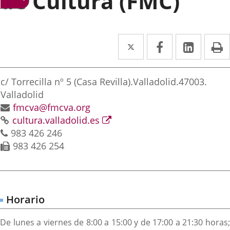
de Cultura (FMC)
Twitter
Enlace
Facebook
Enlace
Linke
Enlace
I
a
a
a
irección
una
una
una
Adresse
c/ Torrecilla nº 5 (Casa Revilla).
Valladolid.
47003.
aplicación
aplicación
aplica
postale
Valladolid
Adresse
fmcva@fmcva.org
externa.
externa.
extern
Page
de
Enlace
cultura.valladolid.es
Téléphones
Web
courrier
a
983 426 246
électronique
Fax
una
983 426 254
aplicación
externa.
Horario
De lunes a viernes de 8:00 a 15:00 y de 17:00 a 21:30 horas;