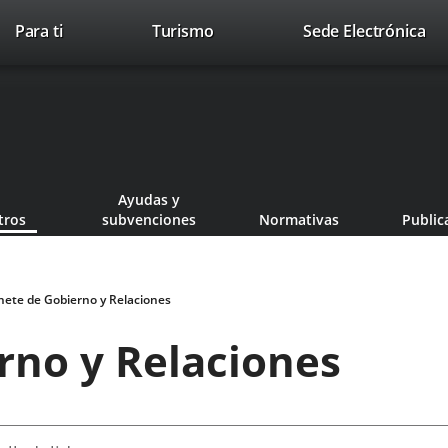
Este
En
Para ti
Turismo
Sede Electrónica
Accesibilidad
Trabaja con nosotros
Contac
enlace
a
se
un
abrirá
apl
en
ext
una
ventana
nueva.
Ayudas y
tros
subvenciones
Normativas
Public
nete de Gobierno y Relaciones
rno y Relaciones