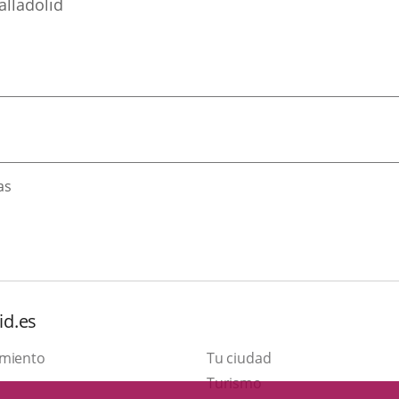
alladolid
as
id.es
amiento
Tu ciudad
Este
Turismo