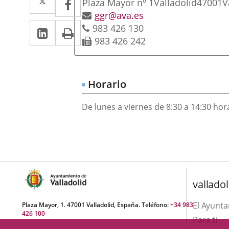
Adresse
Plaza Mayor nº 1
Valladolid
47001
V
a
a
postale
Adresse
ggr@ava.es
LinkedIn
Enlace
Imprimir
Téléphones
de
983 426 130
una
una
courrier
Fax
983 426 242
a
aplicación
aplicación
électronique
una
externa.
externa.
aplicación
Horario
externa.
De lunes a viernes de 8:30 a 14:30 hor
valladol
El Ayunt
Plaza Mayor, 1. 47001 Valladolid, España. Teléfono:
+34 983
426 100
Para ti