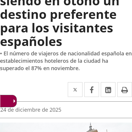
siendo en otoño un
destino preferente
para los visitantes
españoles
• El número de viajeros de nacionalidad española en
establecimientos hoteleros de la ciudad ha
superado el 87% en noviembre.
Twitter
Enlace
Facebook
Enlace
Linke
Enlace
I
a
a
a
una
una
una
Fecha
24 de diciembre de 2025
de
aplicación
aplicación
aplica
la
noticia
externa.
externa.
extern