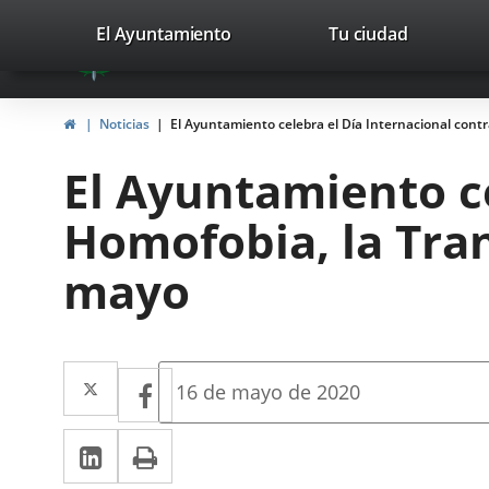
Portal
Saltar al contenido
valladolid.es
El Ayuntamiento
Tu ciudad
avaTop
Web
del
Inicio
Noticias
El Ayuntamiento celebra el Día Internacional contr
Ayuntamiento
El Ayuntamiento ce
de
Homofobia, la Tran
Valladolid
mayo
Twitter
Enlace
Facebook
Enlace
Fecha
16 de mayo de 2020
de
a
a
la
LinkedIn
Enlace
Imprimir
una
noticia
una
a