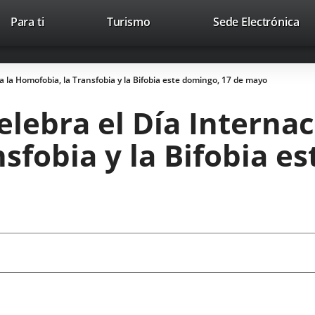
Este
En
Para ti
Turismo
Sede Electrónica
Accesibilidad
Trabaja con nosotros
Contac
enlace
a
se
un
abrirá
apl
a la Homofobia, la Transfobia y la Bifobia este domingo, 17 de mayo
en
ext
una
lebra el Día Internac
ventana
nueva.
sfobia y la Bifobia e