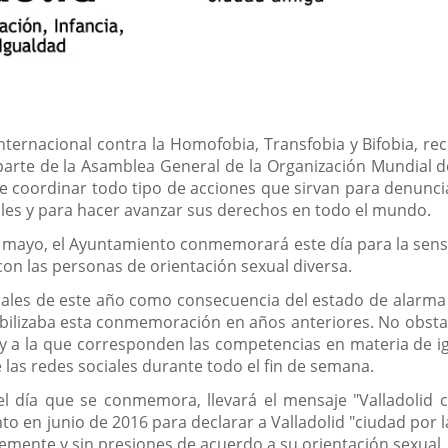
ternacional contra la Homofobia, Transfobia y Bifobia, re
arte de la Asamblea General de la Organización Mundial de 
 de coordinar todo tipo de acciones que sirvan para denunci
les y para hacer avanzar sus derechos en todo el mundo.
mayo, el Ayuntamiento conmemorará este día para la sensibil
con las personas de orientación sexual diversa.
nales de este año como consecuencia del estado de alarma d
ibilizaba esta conmemoración en años anteriores. No obstant
, y a la que corresponden las competencias en materia de ig
 las redes sociales durante todo el fin de semana.
el día que se conmemora, llevará el mensaje "Valladolid c
o en junio de 2016 para declarar a Valladolid "ciudad por 
bremente y sin presiones de acuerdo a su orientación sexual