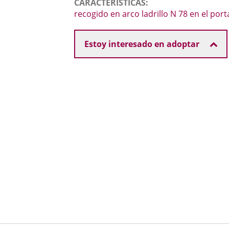
CARACTERÍSTICAS
una
externa.
externa.
recogido en arco ladrillo N 78 en el port
aplicación
externa.
Estoy interesado en adoptar