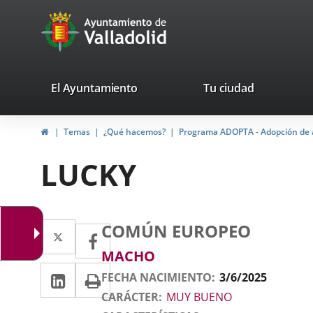
Portal
Saltar al contenido
avaTop
Web
del
Ayuntamiento
valladolid.es
El Ayuntamiento
Tu ciudad
de
Inicio
Temas
¿Qué hacemos?
Programa ADOPTA - Adopción de 
Valladolid
LUCKY
Datos
Animal
Gato
Raza
Twitter
Enlace
COMÚN EUROPEO
Facebook
Enlace
del
a
Sexo
MACHO
a
animal
LinkedIn
Enlace
Imprimir
una
FECHA NACIMIENTO
3/6/2025
una
a
CARÁCTER
MUY BUENO
aplicación
aplicación