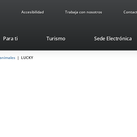
Accesibilidad
Trabaja con nosotros
Contac
Este
En
Para ti
Turismo
Sede Electrónica
enlace
a
se
u
animales
LUCKY
abrirá
ap
en
ex
una
ventana
nueva.