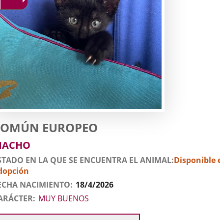
atos
nimal
ato
aza
COMÚN EUROPEO
el
exo
MACHO
nimal
STADO EN LA QUE SE ENCUENTRA EL ANIMAL
Disponible 
dopción
ECHA NACIMIENTO
18/4/2026
ARÁCTER
MUY BUENOS