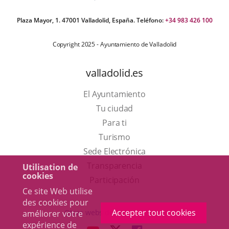
Plaza Mayor, 1. 47001 Valladolid, España. Teléfono:
+34 983 426 100
Copyright 2025 - Ayuntamiento de Valladolid
valladolid.es
El Ayuntamiento
Tu ciudad
Para ti
Este
Turismo
enlace
Enlace
Sede Electrónica
se
a
Transparencia
Utilisation de
cookies
abrirá
una
Participación
Ce site Web utilise
en
aplicación
des cookies pour
una
externa.
Accepter tout cookies
Otras webs del ayuntamiento
améliorer votre
ventana
expérience de