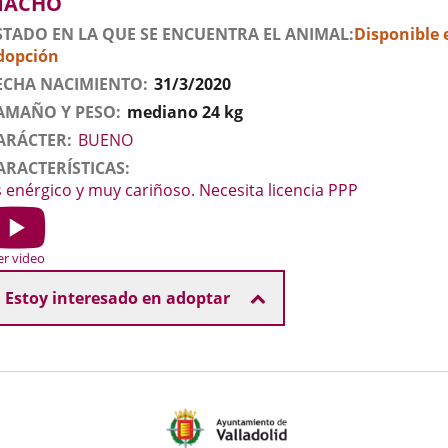
exo
MACHO
STADO EN LA QUE SE ENCUENTRA EL ANIMAL
Disponible 
dopción
ECHA NACIMIENTO
31/3/2020
AMAÑO Y PESO
mediano 24 kg
ARÁCTER
BUENO
ARACTERÍSTICAS
s enérgico y muy cariñoso. Necesita licencia PPP
ideo
r
er video
Estoy interesado en adoptar