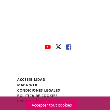
avaHeaderSocial
ENLACE
ENLACE
ENLACE
A
A
A
UNA
UNA
UNA
APLICACIÓN
APLICACIÓN
APLICACIÓN
EXTERNA.
EXTERNA.
EXTERNA.
Menú
ACCESIBILIDAD
Legal
MAPA WEB
Footer
CONDICIONES LEGALES
POLÍTICA DE COOKIES
PROTECCIÓN DE DATOS
Accepter tout cookies