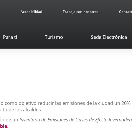
Accesibilidad
Trabaja con nosotros
Contac
Este
En
Para ti
Turismo
Sede Electrónica
enlace
a
se
u
abrirá
ap
en
ex
una
ventana
nueva.
ado como objetivo reducir las emisiones de la ciudad un 20%
to de los alcaldes.
ción de un
Inventario de Emisiones de Gases de Efecto Invernader
ible
.