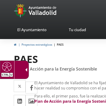
Portal
Saltar al contenido
avaTop
Web
del
Ayuntamiento
valladolid.es
El Ayuntamiento
Tu ciudad
de
Inicio
Proyectos estratégicos
PAES
Valladolid
PAES
Plan de Acción para la Energía Sostenible
CTRL
U
Descripción
Twitter
Enlace
El Ayuntamiento de Valladolid se
ha fij
Facebook
Enlace
hacer realidad su
compromiso con el pac
a
a
Para ello, el primer paso, fue la realiza
LinkedIn
Enlace
Imágenes
una
una
Plan de Acción para la Energía Sosten