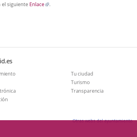
Enlace
 el siguiente
Enlace
.
a
una
aplicación
externa.
id.es
amiento
Tu ciudad
Este
Turismo
Enlace
enlace
trónica
Transparencia
a
se
ción
una
abrirá
aplicación
en
Otras webs del ayuntamiento
externa.
una
ventana