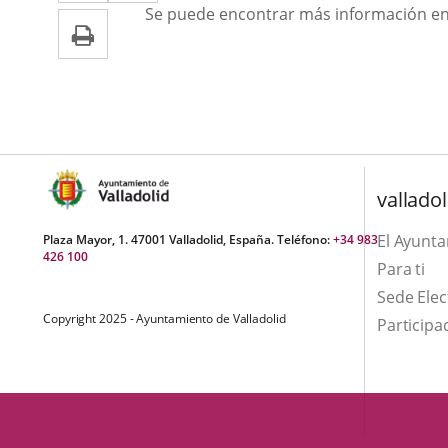
a
aplicación
aplicación
Se puede encontrar más información en
Imprimir
una
externa.
externa.
aplicación
externa.
valladol
El Ayunt
Plaza Mayor, 1. 47001 Valladolid, España. Teléfono:
+34 983
426 100
Para ti
Sede Elec
Copyright 2025 - Ayuntamiento de Valladolid
Participa