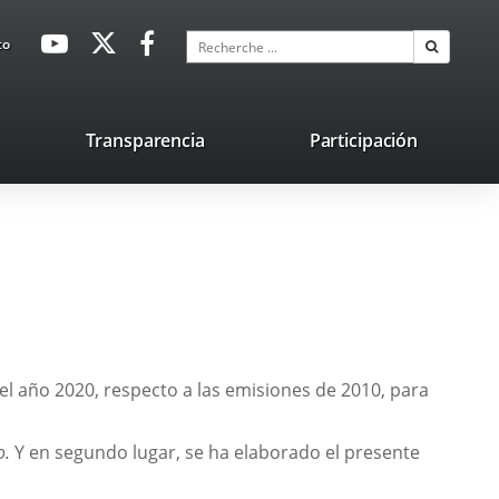
avaHeaderSocial
Enlace
Enlace
Enlace
Recherche
to
Recherch
a
a
a
una
una
una
aplicación
aplicación
aplicación
lace
Transparencia
Participación
externa.
externa.
externa.
na
licación
terna.
 el
año 2020, respecto a las emisiones
de 2010, para
o.
Y en segundo lugar, se ha elaborado el presente