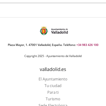
Plaza Mayor, 1. 47001 Valladolid, España. Teléfono:
+34 983 426 100
Copyright 2025 - Ayuntamiento de Valladolid
valladolid.es
El Ayuntamiento
Tu ciudad
Para ti
Este
Turismo
enlace
Enlace
Sede Electrónica