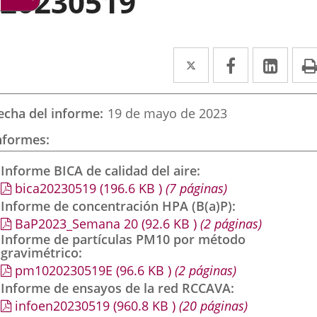
20230519
Twitter
Enlace
Facebook
Enlace
Link
Enla
a
a
a
una
una
una
echa del informe
19 de mayo de 2023
aplicación
aplicación
aplic
nformes
externa.
externa.
exte
Informe BICA de calidad del aire
bica20230519
(196.6
KB
)
(7 páginas)
Informe de concentración HPA (B(a)P)
BaP2023_Semana 20
(92.6
KB
)
(2 páginas)
Informe de partículas PM10 por método
gravimétrico
pm1020230519E
(96.6
KB
)
(2 páginas)
Informe de ensayos de la red RCCAVA
infoen20230519
(960.8
KB
)
(20 páginas)