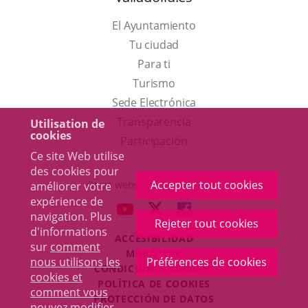
El Ayuntamiento
Tu ciudad
Para ti
Este
Turismo
enlace
Enlace
Sede Electrónica
se
a
Transparencia
Utilisation de
cookies
abrirá
una
Participación
Ce site Web utilise
en
aplicación
des cookies pour
una
externa.
Accepter tout cookies
Otras webs del ayuntamiento
améliorer votre
ventana
expérience de
aderSocial
ENLACE
ENLACE
ENLACE
navigation. Plus
nueva.
Rejeter tout cookies
A
A
A
d'informations
ACCESIBILIDAD
UNA
UNA
UNA
sur
comment
MAPA WEB
APLICACIÓN
APLICACIÓN
APLICACIÓN
nous utilisons les
Préférences de cookies
r
CONDICIONES LEGALES
EXTERNA.
EXTERNA.
EXTERNA.
cookies et
POLÍTICA DE COOKIES
comment vous
PROTECCIÓN DE DATOS
pouvez modifier