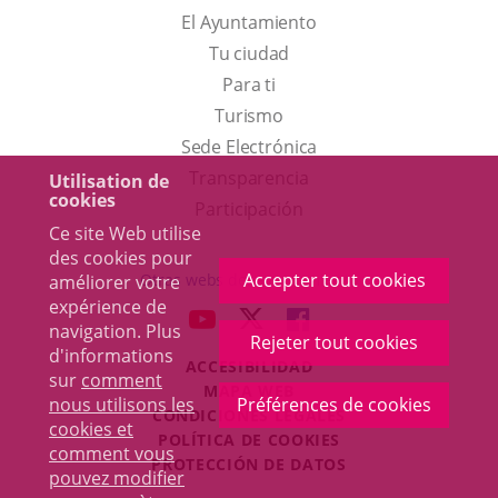
El Ayuntamiento
Tu ciudad
Para ti
Este
Turismo
enlace
Enlace
Sede Electrónica
se
a
Transparencia
Utilisation de
cookies
abrirá
una
Participación
Ce site Web utilise
en
aplicación
des cookies pour
una
externa.
Accepter tout cookies
Otras webs del ayuntamiento
améliorer votre
ventana
expérience de
aderSocial
ENLACE
ENLACE
ENLACE
navigation. Plus
nueva.
Rejeter tout cookies
A
A
A
d'informations
ACCESIBILIDAD
UNA
UNA
UNA
sur
comment
MAPA WEB
APLICACIÓN
APLICACIÓN
APLICACIÓN
nous utilisons les
Préférences de cookies
r
CONDICIONES LEGALES
EXTERNA.
EXTERNA.
EXTERNA.
cookies et
POLÍTICA DE COOKIES
comment vous
PROTECCIÓN DE DATOS
pouvez modifier
Toggl