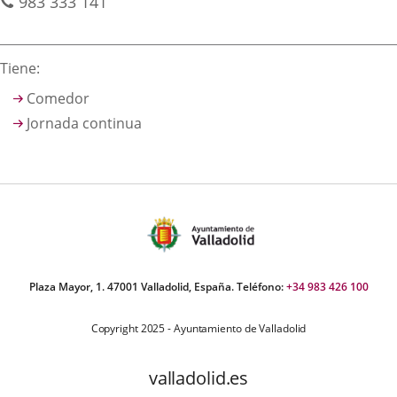
aplicación
aplicación
aplica
postale
Téléphones
983 333 141
externa.
externa.
extern
Descripción
Tiene:
Comedor
Jornada continua
Plaza Mayor, 1. 47001 Valladolid, España. Teléfono:
+34 983 426 100
Copyright 2025 - Ayuntamiento de Valladolid
valladolid.es