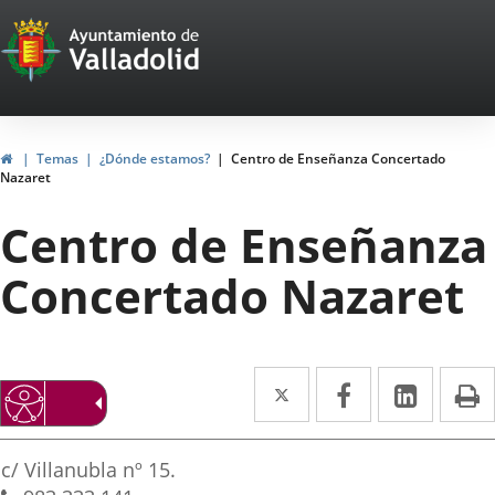
Portal
Saltar al contenido
Web
del
Ayuntamiento
Inicio
Temas
¿Dónde estamos?
Centro de Enseñanza Concertado
Nazaret
de
Centro de Enseñanza
Valladolid
Concertado Nazaret
Twitter
Enlace
Facebook
Enlace
Linke
Enlace
I
a
a
a
irección
una
una
una
Adresse
c/ Villanubla nº 15.