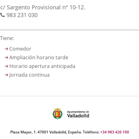
irección
una
una
una
Adresse
c/ Sargento Provisional nº 10-12.
aplicación
aplicación
aplica
postale
Téléphones
983 231 030
externa.
externa.
extern
Descripción
Tiene:
Comedor
Ampliación horario tarde
Horario apertura anticipada
Jornada continua
Plaza Mayor, 1. 47001 Valladolid, España. Teléfono:
+34 983 426 100