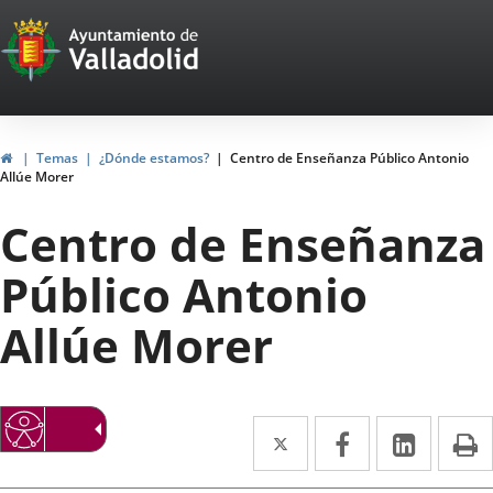
Portal
Saltar al contenido
Web
del
Ayuntamiento
Inicio
Temas
¿Dónde estamos?
Centro de Enseñanza Público Antonio
Allúe Morer
de
Centro de Enseñanza
Valladolid
Público Antonio
Allúe Morer
Twitter
Enlace
Facebook
Enlace
Linke
Enlace
I
a
a
a