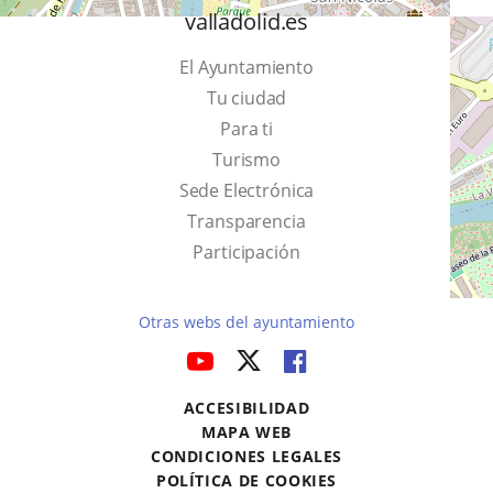
valladolid.es
El Ayuntamiento
Tu ciudad
Para ti
Este
Turismo
enlace
Enlace
Sede Electrónica
se
a
Transparencia
abrirá
una
Participación
en
aplicación
una
externa.
Otras webs del ayuntamiento
ventana
aderSocial
ENLACE
ENLACE
ENLACE
nueva.
A
A
A
ACCESIBILIDAD
UNA
UNA
UNA
MAPA WEB
APLICACIÓN
APLICACIÓN
APLICACIÓN
r
CONDICIONES LEGALES
EXTERNA.
EXTERNA.
EXTERNA.
POLÍTICA DE COOKIES