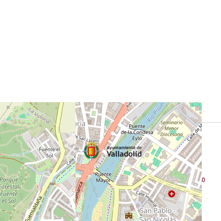
Plaza Mayor, 1. 47001 Valladolid, España. Teléfono:
+34 983 426 100
Copyright 2025 - Ayuntamiento de Valladolid