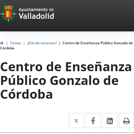
Portal
Saltar al contenido
Web
del
Ayuntamiento
Inicio
Temas
¿Dónde estamos?
Centro de Enseñanza Público Gonzalo de
Córdoba
de
Centro de Enseñanza
Valladolid
Público Gonzalo de
Córdoba
Twitter
Enlace
Facebook
Enlace
Linke
Enlace
I
a
a
a