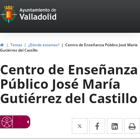
Portal
Saltar al contenido
Web
del
Ayuntamiento
Inicio
Temas
¿Dónde estamos?
Centro de Enseñanza Público José María
Gutiérrez del Castillo
de
Centro de Enseñanza
Valladolid
Público José María
Gutiérrez del Castillo
Twitter
Enlace
Facebook
Enlace
Linke
Enlace
I
a
a
a