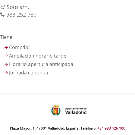
irección
una
una
una
Adresse
c/ Soto s/n..
aplicación
aplicación
aplica
postale
Téléphones
983 252 780
externa.
externa.
extern
Descripción
Tiene:
Comedor
Ampliación horario tarde
Horario apertura anticipada
Jornada continua
Plaza Mayor, 1. 47001 Valladolid, España. Teléfono:
+34 983 426 100