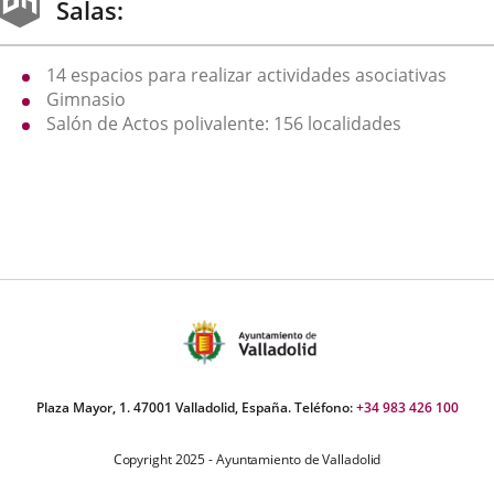
una
una
una
Salas:
aplicación
aplicación
aplica
14 espacios para realizar actividades asociativas
externa.
externa.
extern
Gimnasio
Salón de Actos polivalente: 156 localidades
Plaza Mayor, 1. 47001 Valladolid, España. Teléfono:
+34 983 426 100
Copyright 2025 - Ayuntamiento de Valladolid