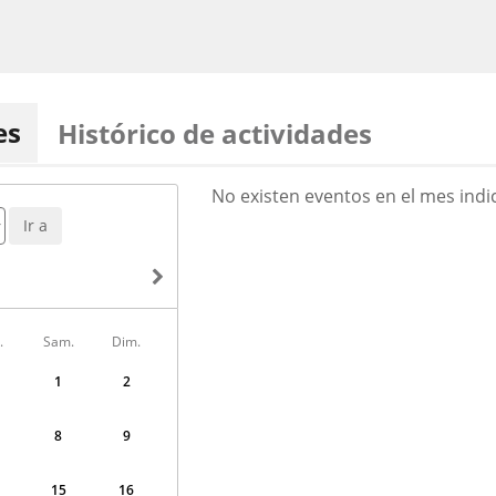
es
Histórico de actividades
AOÛT
No existen eventos en el mes indi
2026
Ir a
.
Sam.
Dim.
1
2
8
9
15
16