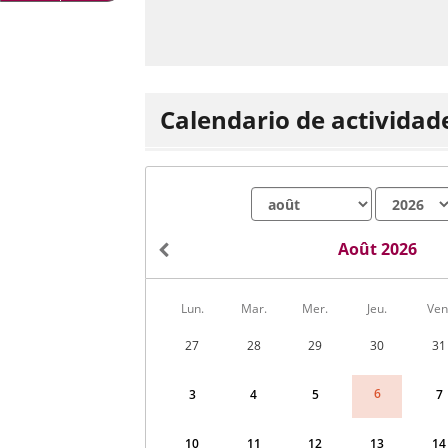
aplicación
aplicación
una
externa.
externa.
aplicación
externa.
Calendario de actividad
Mes
Año
Août 2026
Calendario
Lun.
Mar.
Mer.
Jeu.
Ven
de
Actividades
27
28
29
30
31
correspondiente
a
août
6
3
4
5
7
2026
10
11
12
13
14