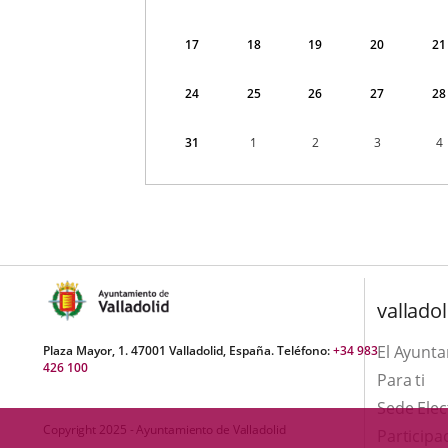
17
18
19
20
21
24
25
26
27
28
31
1
2
3
4
valladol
El Ayunt
Plaza Mayor, 1. 47001 Valladolid, España. Teléfono:
+34 983
426 100
Para ti
Sede Elec
Copyright 2025 - Ayuntamiento de Valladolid
Participa