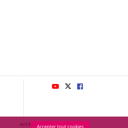
avaHeaderSocial
ENLACE
ENLACE
ENLACE
A
A
A
UNA
UNA
UNA
APLICACIÓN
APLICACIÓN
APLICACIÓN
EXTERNA.
EXTERNA.
EXTERNA.
Menú
ACCESIBILIDAD
Accepter tout cookies