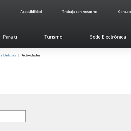
Accesibilidad
Trabaja con nosotros
Contac
Este
En
Para ti
Turismo
Sede Electrónica
enlace
a
se
u
s Delicias
Actividades
abrirá
ap
en
ex
una
ventana
nueva.