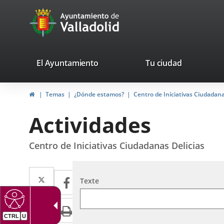
Portal
Saltar al contenido
avaTop
Web
del
Ayuntamiento
valladolid.es
El Ayuntamiento
Tu ciudad
de
Inicio
Temas
¿Dónde estamos?
Centro de Iniciativas Ciudadana
Valladolid
Actividades
Centro de Iniciativas Ciudadanas Delicias
Twitter
Enlace
Facebook
Enlace
Recherche
Texte
a
a
LinkedIn
Enlace
Imprimir
una
una
a