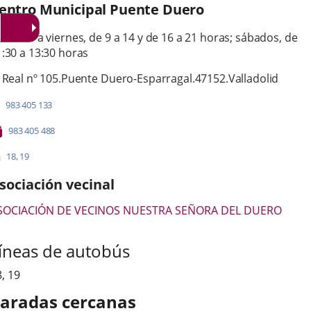
entro Municipal Puente Duero
orario
 lunes a viernes, de 9 a 14 y de 16 a 21 horas; sábados, de
:30 a 13:30 horas
irección
dresse
 Real nº 105.
Puente Duero-Esparragal.
47152.
Valladolid
ostale
Téléphones
983 405 133
Fax
983 405 488
Líneas
Enlace
Enlace
18
,
19
a
a
-
una
una
sociación vecinal
Bus
aplicación
aplicación
externa.
externa.
SOCIACIÓN DE VECINOS NUESTRA SEÑORA DEL DUERO
íneas de autobús
8
,
19
aradas cercanas