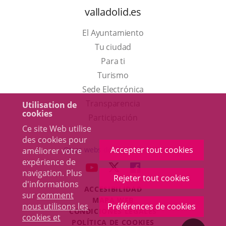
valladolid.es
El Ayuntamiento
Tu ciudad
Para ti
Este
Turismo
enlace
Enlace
Sede Electrónica
se
a
Transparencia
Utilisation de
cookies
abrirá
una
Participación
Ce site Web utilise
en
aplicación
des cookies pour
una
externa.
Accepter tout cookies
Otras webs del ayuntamiento
améliorer votre
ventana
expérience de
aderSocial
ENLACE
ENLACE
ENLACE
navigation. Plus
nueva.
Rejeter tout cookies
A
A
A
d'informations
ACCESIBILIDAD
UNA
UNA
UNA
sur
comment
MAPA WEB
APLICACIÓN
APLICACIÓN
APLICACIÓN
nous utilisons les
Préférences de cookies
r
CONDICIONES LEGALES
EXTERNA.
EXTERNA.
EXTERNA.
cookies et
POLÍTICA DE COOKIES