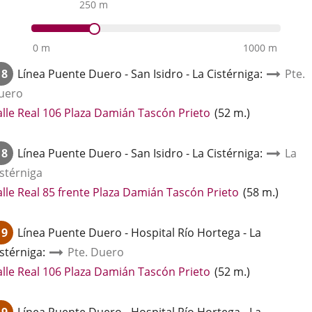
250 m
0 m
1000 m
18
Línea
Puente Duero - San Isidro - La Cistérniga
:
Pte.
uero
Enlace
alle Real 106 Plaza Damián Tascón Prieto
(
52
m.
)
a
una
18
Línea
Puente Duero - San Isidro - La Cistérniga
:
La
aplicación
istérniga
externa.
Enlace
alle Real 85 frente Plaza Damián Tascón Prieto
(
58
m.
)
a
una
19
Línea
Puente Duero - Hospital Río Hortega - La
aplicación
istérniga
:
Pte. Duero
externa.
Enlace
alle Real 106 Plaza Damián Tascón Prieto
(
52
m.
)
a
una