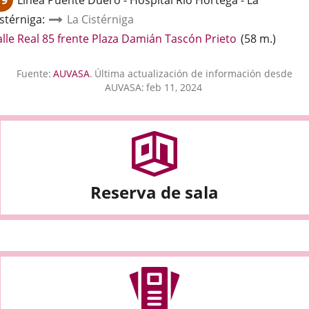
19
Línea
Puente Duero - Hospital Río Hortega - La
aplicación
istérniga
:
La Cistérniga
externa.
Enlace
alle Real 85 frente Plaza Damián Tascón Prieto
(
58
m.
)
a
una
Fuente:
AUVASA
.
Última actualización de información desde
aplicación
AUVASA:
feb 11, 2024
externa.
Reserva de sala