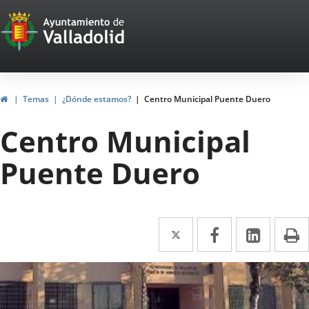
Portal
Saltar al contenido
Web
del
Ayuntamiento
Inicio
Temas
¿Dónde estamos?
Centro Municipal Puente Duero
de
Centro Municipal
Valladolid
Puente Duero
Twitter
Enlace
Facebook
Enlace
Linke
Enlace
I
a
a
a
una
una
una
aplicación
aplicación
aplica