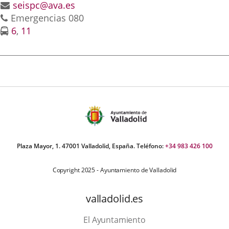
Adresse
seispc@ava.es
externa.
externa.
extern
Téléphones
de
Emergencias 080
Líneas
courrier
Enlace
Enlace
6
,
11
-
électronique
a
a
Bus
una
una
aplicación
aplicación
externa.
externa.
Plaza Mayor, 1. 47001 Valladolid, España. Teléfono:
+34 983 426 100
Copyright 2025 - Ayuntamiento de Valladolid
valladolid.es
El Ayuntamiento