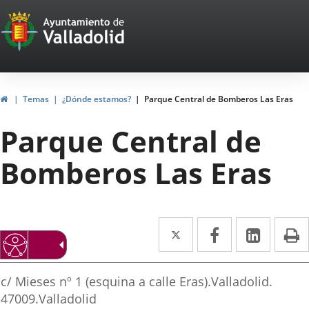
Portal
Saltar al contenido
Web
del
Ayuntamiento
Inicio
Temas
¿Dónde estamos?
Parque Central de Bomberos Las Eras
de
Parque Central de
Valladolid
Bomberos Las Eras
Twitter
Enlace
Facebook
Enlace
Linke
Enlace
I
a
a
a
irección
una
una
una
Adresse
c/ Mieses nº 1 (esquina a calle Eras).
Valladolid.
aplicación
aplicación
aplica
postale
47009.
Valladolid