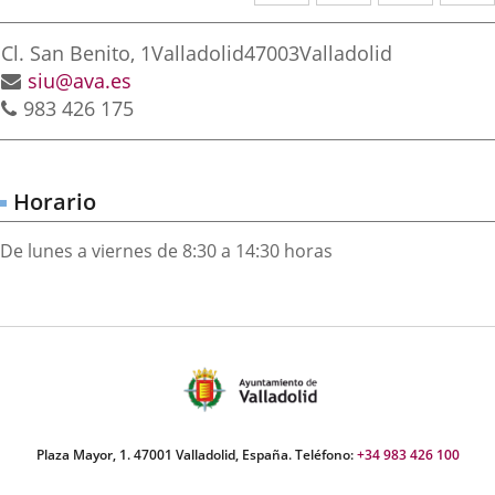
a
a
a
irección
una
una
una
Adresse
Cl. San Benito, 1
Valladolid
47003
Valladolid
aplicación
aplicación
aplica
postale
Adresse
siu@ava.es
Téléphones
de
983 426 175
externa.
externa.
extern
courrier
électronique
Horario
De lunes a viernes de 8:30 a 14:30 horas
Plaza Mayor, 1. 47001 Valladolid, España. Teléfono:
+34 983 426 100