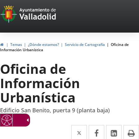
Portal
Saltar al contenido
Web
del
Ayuntamiento
Inicio
Temas
¿Dónde estamos?
Servicio de Cartografía
Oficina de
Información Urbanística
de
Oficina de
Valladolid
Información
Urbanística
Edificio San Benito, puerta 9 (planta baja)
Twitter
Enlace
Facebook
Enlace
Linke
Enlace
I