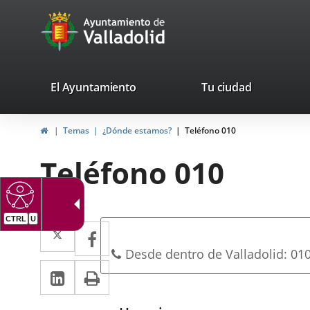
Portal
Saltar al contenido
avaTop
Web
del
Ayuntamiento
valladolid.es
El Ayuntamiento
Tu ciudad
de
Inicio
Temas
¿Dónde estamos?
Teléfono 010
Valladolid
Teléfono 010
CTRL
U
Dirección
Twitter
Enlace
Facebook
Enlace
Adresse
a
a
postale
Téléphones
Desde dentro de Valladolid: 010
LinkedIn
Enlace
Imprimir
una
una
a
aplicación
aplicación