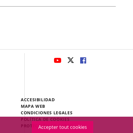
avaHeaderSocial
ENLACE
ENLACE
ENLACE
A
A
A
UNA
UNA
UNA
APLICACIÓN
APLICACIÓN
APLICACIÓN
EXTERNA.
EXTERNA.
EXTERNA.
Menú
ACCESIBILIDAD
Legal
MAPA WEB
Footer
CONDICIONES LEGALES
POLÍTICA DE COOKIES
PROTECCIÓN DE DATOS
Accepter tout cookies