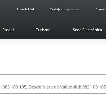
Accesibilidad
Trabaja con nosotros
Contac
Este
En
Para ti
Turismo
Sede Electrónica
enlace
a
se
u
abrirá
ap
en
ex
una
ventana
nueva.
, 983 100 105
Desde fuera de Valladolid: 983 100 10