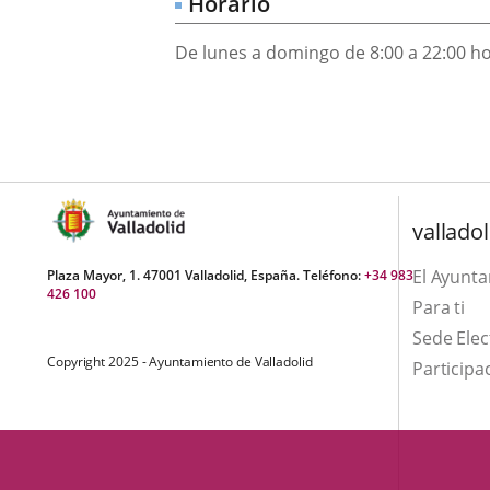
Horario
una
externa.
externa.
aplicación
De lunes a domingo de 8:00 a 22:00 ho
externa.
valladol
El Ayunt
Plaza Mayor, 1. 47001 Valladolid, España. Teléfono:
+34 983
426 100
Para ti
Sede Elec
Copyright 2025 - Ayuntamiento de Valladolid
Participa