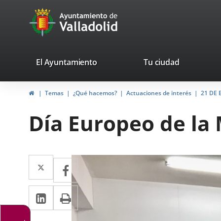
Portal
Saltar al contenido
avaTop
Web
del
Ayuntamiento
valladolid.es
El Ayuntamiento
Tu ciudad
de
Inicio
Temas
¿Qué hacemos?
Actuaciones de interés
21 DE
Valladolid
Día Europeo de la
Descripción
Twitter
Enlace
Facebook
Enlace
a
a
LinkedIn
Enlace
Imprimir
una
una
a
aplicación
aplicación