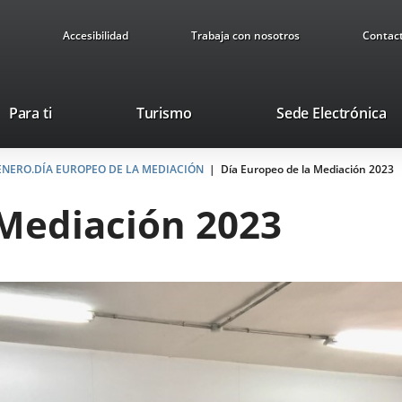
Accesibilidad
Trabaja con nosotros
Contac
Este
En
Para ti
Turismo
Sede Electrónica
enlace
a
se
u
 ENERO.DÍA EUROPEO DE LA MEDIACIÓN
abrirá
Día Europeo de la Mediación 2023
ap
en
ex
 Mediación 2023
una
ventana
nueva.