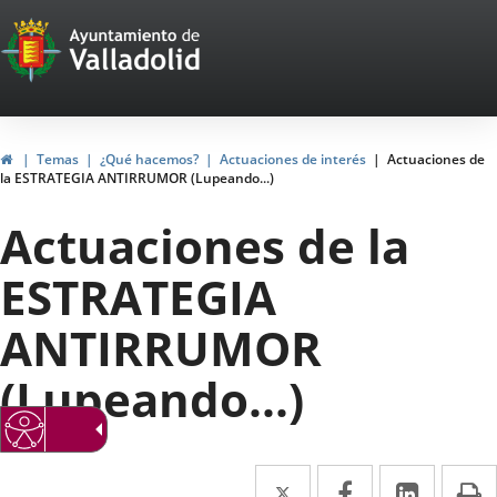
Portal
Saltar al contenido
Web
del
Ayuntamiento
Inicio
Temas
¿Qué hacemos?
Actuaciones de interés
Actuaciones de
la ESTRATEGIA ANTIRRUMOR (Lupeando...)
de
Actuaciones de la
Valladolid
ESTRATEGIA
ANTIRRUMOR
(Lupeando...)
Twitter
Enlace
Facebook
Enlace
Linke
Enlace
I