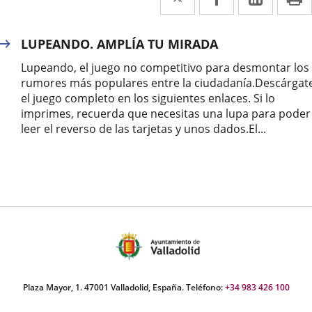
a
a
a
una
una
una
LUPEANDO. AMPLÍA TU MIRADA
aplicación
aplicación
aplica
Lupeando, el juego no competitivo para desmontar los
externa.
externa.
extern
rumores más populares entre la ciudadanía.Descárgat
el juego completo en los siguientes enlaces. Si lo
imprimes, recuerda que necesitas una lupa para poder
leer el reverso de las tarjetas y unos dados.El...
Plaza Mayor, 1. 47001 Valladolid, España. Teléfono:
+34 983 426 100