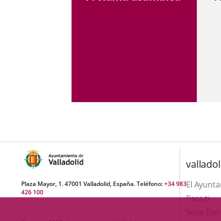
una
externa.
externa.
externa.
aplicación
externa.
valladol
El Ayunt
Plaza Mayor, 1. 47001 Valladolid, España. Teléfono:
+34 983
426 100
Para ti
Sede Elec