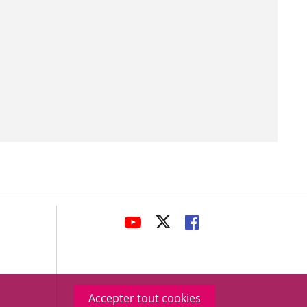
avaHeaderSocial
ENLACE
ENLACE
ENLACE
A
A
A
UNA
UNA
UNA
APLICACIÓN
APLICACIÓN
APLICACIÓN
EXTERNA.
EXTERNA.
EXTERNA.
Accepter tout cookies