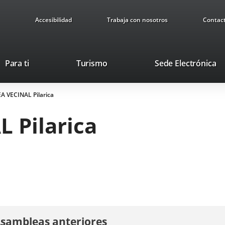
Accesibilidad
Trabaja con nosotros
Contac
Este
En
Para ti
Turismo
Sede Electrónica
enlace
a
se
u
 VECINAL Pilarica
abrirá
ap
en
ex
 Pilarica
una
ventana
nueva.
sambleas anteriores