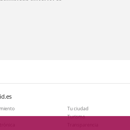
id.es
amiento
Tu ciudad
Este
Turismo
Enlace
enlace
trónica
Transparencia