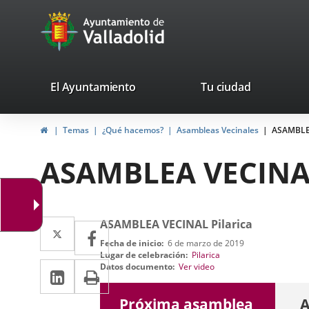
Portal
Saltar al contenido
avaTop
Web
del
Ayuntamiento
valladolid.es
El Ayuntamiento
Tu ciudad
de
Inicio
Temas
¿Qué hacemos?
Asambleas Vecinales
ASAMBLEA
Valladolid
ASAMBLEA VECINAL
Twitter
Enlace
ASAMBLEA VECINAL Pilarica
Facebook
Enlace
Fecha de inicio
6 de marzo de 2019
a
a
Lugar de celebración
Pilarica
LinkedIn
Enlace
Imprimir
Enlace
Datos documento
Ver video
una
una
a
a
una
aplicación
aplicación
Próxima asamblea
A
aplicación