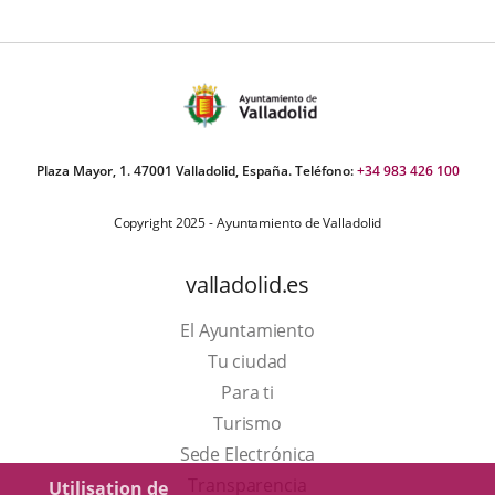
Plaza Mayor, 1. 47001 Valladolid, España. Teléfono:
+34 983 426 100
Copyright 2025 - Ayuntamiento de Valladolid
valladolid.es
El Ayuntamiento
Tu ciudad
Para ti
Este
Turismo
enlace
Enlace
Sede Electrónica
se
a
Transparencia
Utilisation de