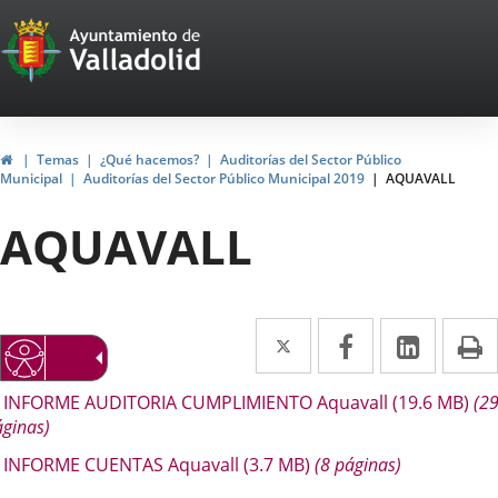
Portal
Saltar al contenido
Web
del
Ayuntamiento
Inicio
Temas
¿Qué hacemos?
Auditorías del Sector Público
Municipal
Auditorías del Sector Público Municipal 2019
AQUAVALL
de
AQUAVALL
Valladolid
Twitter
Enlace
Facebook
Enlace
Linke
Enlace
I
a
a
a
escripción
INFORME AUDITORIA CUMPLIMIENTO Aquavall
(19.6
MB
)
(2
una
una
una
ginas)
aplicación
aplicación
aplica
INFORME CUENTAS Aquavall
(3.7
MB
)
(8 páginas)
externa.
externa.
extern