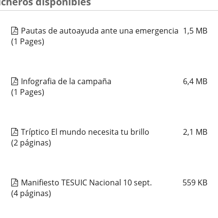
icheros disponibles
externa.
aplicación
externa.
Pautas de autoayuda ante una emergencia
1,5
MB
(1 Pages)
Infografia de la campaña
6,4
MB
(1 Pages)
Tríptico El mundo necesita tu brillo
2,1
MB
(2 páginas)
Manifiesto TESUIC Nacional 10 sept.
559
KB
(4 páginas)