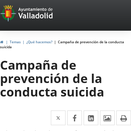
Portal
Saltar al contenido
Web
del
Ayuntamiento
Inicio
Temas
¿Qué hacemos?
Campaña de prevención de la conducta
suicida
de
Campaña de
Valladolid
prevención de la
conducta suicida
Twitter
Enlace
Facebook
Enlace
LinkedIn
Enlace
Imáge
I
a
a
a