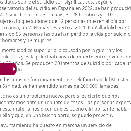
escripción
s datos sobre el suicidio son significativos, según el
una
una
una
bservatorio del suicidio en España en 2022, se han produci
aplicación
aplicación
aplicación
.227 suicidios en nuestro país, 3.126 hombres y 1.101
ujeres, lo que supone que 12 personas mueren al día por
externa.
externa.
externa.
sta causa, un 2.3% más respecto a 2021. En Valladolid en 20
an sido 55 personas las que han perdido la vida por suicidio
7 hombres y 18 mujeres.
 mortalidad es superior a la causada por la guerra y los
omicidios y es la principal causa de muerte entre jóvenes d
5 a 29 años. Se producen 20 intentos de suicidio por cada u
onsumado.
n dos años de funcionamiento del teléfono 024 del Minister
e Sanidad, se han atendido a más de 260.000 llamadas.
ste no es un problema nuevo, pero si es cierto que nos
ncontramos ante un repunte de casos. Las personas expert
n esta materia nos dicen que es bueno e importante hablar
e ello y que, en una buena parte, se puede prevenir.
l ayuntamiento ha puesto en marcha un servicio de