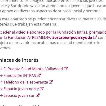
sesoramiento psicológico ubicado en los espacios jóvenes
orte y Sur donde ya están atendiendo a jóvenes que busca
n apoyo en diversos aspectos de su vida social y personal.
n este apartado se pueden encontrar diversos materiales d
nterés que trabajan esta materia.
cceder al video elaborado por la Fundación Intras, premiad
Enla
or la Fundación ATRESMEDIA,
#estabienpedirayuda
con 
a
bjeto de prevenir los problemas de salud mental entre los
una
óvenes.
aplic
exter
nlaces de interés
Enlace
El Puente Salud Mental Valladolid
a
Enlace
Fundación INTRAS
una
a
Enlace
Teléfono de la esperanza
aplicación
una
a
Enlace
Espacio joven norte
externa.
aplicación
una
a
Enlace
Espacio joven sur
externa.
aplicación
una
a
externa.
aplicación
una