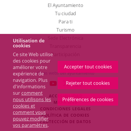
El Ayuntamiento
Tu ciudad
Para ti
Este
Turismo
enlace
Enlace
Sede Electrónica
Utilisation de
cookies
se
a
Transparencia
abrirá
una
Ce site Web utilise
Participación
des cookies pour
en
aplicación
Accepter tout cookies
améliorer votre
una
externa.
Otras webs del ayuntamiento
expérience de
ventana
navigation. Plus
aderSocial
ENLACE
ENLACE
ENLACE
Rejeter tout cookies
d'informations
nueva.
A
A
A
sur
comment
ACCESIBILIDAD
UNA
UNA
UNA
nous utilisons les
Préférences de cookies
MAPA WEB
APLICACIÓN
APLICACIÓN
APLICACIÓN
cookies et
r
CONDICIONES LEGALES
EXTERNA.
EXTERNA.
EXTERNA.
comment vous
POLÍTICA DE COOKIES
pouvez modifier
Toggl
PROTECCIÓN DE DATOS
vos paramètres
.
navig