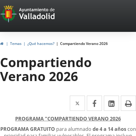
Portal
Saltar al contenido
Web
del
Ayuntamiento
Inicio
Temas
¿Qué hacemos?
Compartiendo Verano 2026
de
Compartiendo
Valladolid
Verano 2026
Twitter
Enlace
Facebook
Enlace
Linke
Enlace
I
a
a
a
escripción
PROGRAMA "COMPARTIENDO VERANO 2026
una
una
una
PROGRAMA GRATUITO
para alumnado
de 4 a 14 años
con
aplicación
aplicación
aplica
prioridad para familias vulnerables. El programa incluye