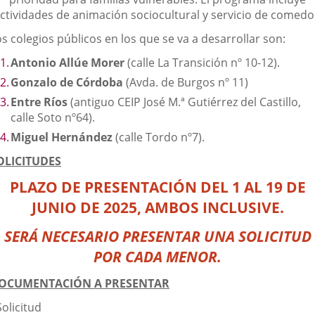
externa.
externa.
extern
ctividades de animación sociocultural y servicio de comedo
s colegios públicos en los que se va a desarrollar son:
Antonio Allúe Morer
(calle La Transición nº 10-12).
Gonzalo de Córdoba
(Avda. de Burgos nº 11)
Entre Ríos
(antiguo CEIP José M.ª Gutiérrez del Castillo,
calle Soto nº64).
Miguel Hernández
(calle Tordo nº7).
OLICITUDES
PLAZO DE PRESENTACIÓN
DEL 1 AL 19 DE
JUNIO DE 2025, AMBOS INCLUSIVE.
SERÁ NECESARIO PRESENTAR UNA SOLICITUD
POR CADA MENOR.
OCUMENTACIÓN A PRESENTAR
Solicitud