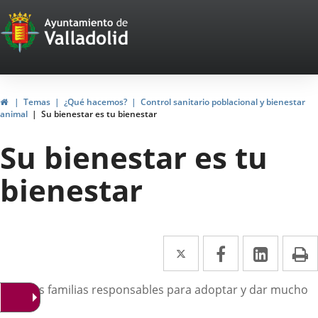
Portal
Saltar al contenido
Web
del
Ayuntamiento
Inicio
Temas
¿Qué hacemos?
Control sanitario poblacional y bienestar
animal
Su bienestar es tu bienestar
de
Su bienestar es tu
Valladolid
bienestar
Twitter
Enlace
Facebook
Enlace
Linke
Enlace
I
a
a
a
escripción
uscamos familias responsables para adoptar y dar mucho
una
una
una
riño.