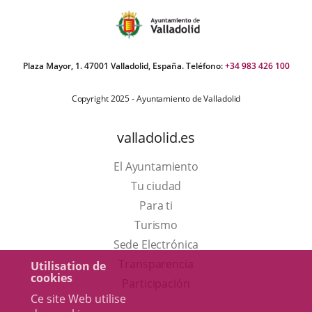
Plaza Mayor, 1. 47001 Valladolid, España. Teléfono:
+34 983 426 100
Copyright 2025 - Ayuntamiento de Valladolid
valladolid.es
El Ayuntamiento
Tu ciudad
Para ti
Este
Turismo
enlace
Enlace
Sede Electrónica
se
a
Transparencia
Utilisation de
cookies
abrirá
una
Participación
Ce site Web utilise
en
aplicación