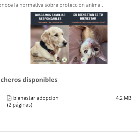
aplicación
aplicación
aplica
onoce la normativa sobre protección animal.
externa.
externa.
extern
icheros disponibles
bienestar adopcion
4,2
MB
(2 páginas)