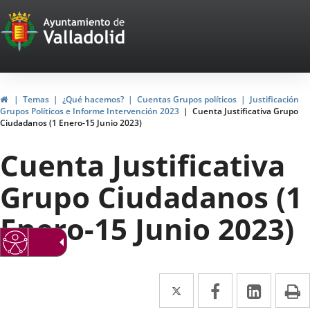
Portal
Saltar al contenido
Web
del
Ayuntamiento
Inicio
Temas
¿Qué hacemos?
Cuentas Grupos políticos
Justificación
Grupos Políticos e Informe Intervención 2023
Cuenta Justificativa Grupo
de
Ciudadanos (1 Enero-15 Junio 2023)
Valladolid
Cuenta Justificativa
Grupo Ciudadanos (1
Enero-15 Junio 2023)
Twitter
Enlace
Facebook
Enlace
Linke
Enlace
I
a
a
a