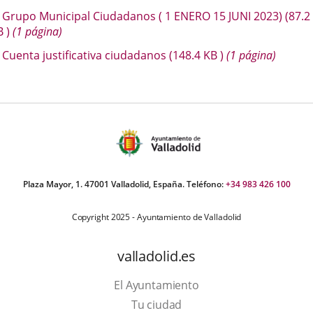
escripción
Grupo Municipal Ciudadanos ( 1 ENERO 15 JUNI 2023)
(87.2
una
una
una
B
)
(1 página)
aplicación
aplicación
aplica
Cuenta justificativa ciudadanos
(148.4
KB
)
(1 página)
externa.
externa.
extern
Plaza Mayor, 1. 47001 Valladolid, España. Teléfono:
+34 983 426 100
Copyright 2025 - Ayuntamiento de Valladolid
valladolid.es
El Ayuntamiento
Tu ciudad