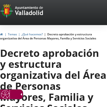
Portal
Saltar al contenido
Web
del
Ayuntamiento
Inicio
Temas
¿Qué hacemos?
Decreto aprobación y estructura
organizativa del Área de Personas Mayores, Familia y Servicios Sociales
de
Decreto aprobación
Valladolid
y estructura
organizativa del Área
de Personas
Mayores, Familia y