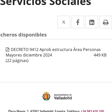
Servicios Sociales
Twitter
Enlace
Facebook
Enlace
Linke
Enlace
I
a
a
a
icheros disponibles
una
una
una
aplicación
aplicación
aplica
DECRETO 9412 Aprob estructura Área Personas
externa.
externa.
extern
Mayores diciembre 2024
449
KB
(22 páginas)
Plaza Mayor, 1. 47001 Valladolid, España. Teléfono:
+34 983 426 100