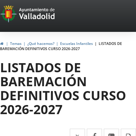
Portal
Saltar al contenido
Web
del
Ayuntamiento
Inicio
Temas
¿Qué hacemos?
Escuelas Infantiles
LISTADOS DE
BAREMACIÓN DEFINITIVOS CURSO 2026-2027
de
LISTADOS DE
Valladolid
BAREMACIÓN
DEFINITIVOS CURSO
2026-2027
Twitter
Enlace
Facebook
Enlace
Linke
Enlace
I