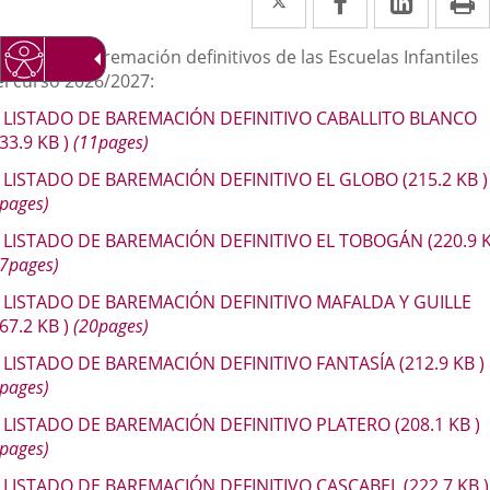
a
a
a
escripción
stados de baremación definitivos de las Escuelas Infantiles
una
una
una
el curso 2026/2027:
aplicación
aplicación
aplica
LISTADO DE BAREMACIÓN DEFINITIVO CABALLITO BLANCO
externa.
externa.
extern
233.9
KB
)
(11pages)
LISTADO DE BAREMACIÓN DEFINITIVO EL GLOBO
(215.2
KB
)
pages)
LISTADO DE BAREMACIÓN DEFINITIVO EL TOBOGÁN
(220.9
7pages)
LISTADO DE BAREMACIÓN DEFINITIVO MAFALDA Y GUILLE
267.2
KB
)
(20pages)
LISTADO DE BAREMACIÓN DEFINITIVO FANTASÍA
(212.9
KB
)
pages)
LISTADO DE BAREMACIÓN DEFINITIVO PLATERO
(208.1
KB
)
pages)
LISTADO DE BAREMACIÓN DEFINITIVO CASCABEL
(222.7
KB
)