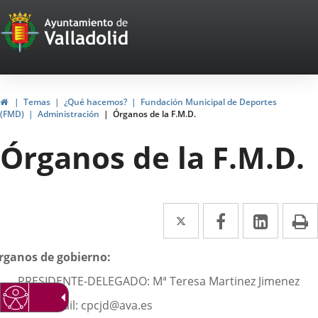
Portal
Saltar al contenido
Web
del
Ayuntamiento
Inicio
Temas
¿Qué hacemos?
Fundación Municipal de Deportes
(FMD)
Administración
Órganos de la F.M.D.
de
Órganos de la F.M.D.
Valladolid
Twitter
Enlace
Facebook
Enlace
Linke
Enlace
I
a
a
a
escripción
rganos de gobierno:
una
una
una
PRESIDENTE-DELEGADO: Mª Teresa Martinez Jimenez
aplicación
aplicación
aplica
email: cpcjd@ava.es
externa.
externa.
extern