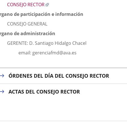
Enlace
CONSEJO RECTOR
a
rgano de participación e información
una
aplicación
CONSEJO GENERAL
externa.
rgano de administración
GERENTE: D. Santiago Hidalgo Chacel
email: gerenciafmd@ava.es
ÓRDENES DEL DÍA DEL CONSEJO RECTOR
ACTAS DEL CONSEJO RECTOR