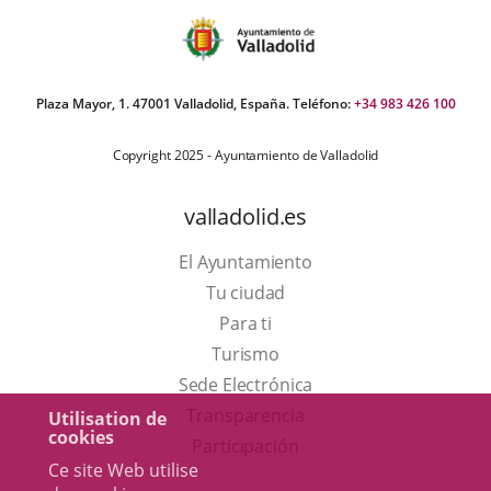
Plaza Mayor, 1. 47001 Valladolid, España. Teléfono:
+34 983 426 100
Copyright 2025 - Ayuntamiento de Valladolid
valladolid.es
El Ayuntamiento
Tu ciudad
Para ti
Este
Turismo
enlace
Enlace
Sede Electrónica
se
a
Transparencia
Utilisation de
cookies
abrirá
una
Participación
Ce site Web utilise
en
aplicación