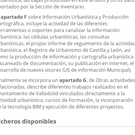
rbanística, las bajas producidas en este ámbito y otros dato
portados por la Sección de Inventario.
l
apartado F
sobre Información Urbanística y Producción
rtográfica, incluye la actividad de las diferentes
erramientas o soportes para canalizar la información
banística: las cédulas urbanísticas, las consultas
rbanísticas, el propio informe de seguimiento de la activida
banística, el Registro de Urbanismo de Castilla y León, así
omo la producción de información y cartografía urbanística
escaneado de documentación, su publicación en internet, el
esarrollo de nuevos visores GIS de información Municipal).
inalmente se incorpora un
apartado G
, de Otras actividade
lacionadas, describe diferentes trabajos realizados en el
yuntamiento de Valladolid vinculados directamente a la
ctividad urbanística, cursos de Formación, la incorporación
 la tecnología BIM y ejecución de diferentes proyectos.
icheros disponibles