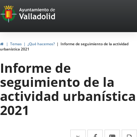
Portal
Saltar al contenido
Web
del
Ayuntamiento
Inicio
Temas
¿Qué hacemos?
Informe de seguimiento de la actividad
urbanística 2021
de
Informe de
Valladolid
seguimiento de la
actividad urbanística
2021
Twitter
Enlace
Facebook
Enlace
Linke
Enlace
I