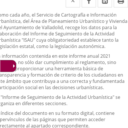
a
a
a
escripción
omo cada año, el Servicio de Cartografía e Información
una
una
una
rbanística, del Área de Planeamiento Urbanístico y Vivienda
aplicación
aplicación
aplica
el Ayuntamiento de Valladolid, recoge los datos para la
laboración del Informe de Seguimiento de la Actividad
externa.
externa.
extern
rbanística "ISAU" cuya obligatoriedad establece tanto la
gislación estatal, como la legislación autonómica.
a información contenida en este informe anual 2021
retende, no sólo dar cumplimiento al reglamento, sino
ambién proporcionar una herramienta básica de
ransparencia y formación de criterio de los ciudadanos en
ste ámbito que contribuya a una correcta y fundamentada
rticipación social en las decisiones urbanísticas.
l "Informe de Seguimiento de la Actividad Urbanística" se
rganiza en diferentes secciones.
l índice del documento en su formato digital, contiene
ipervínculos de las páginas que permiten acceder
irectamente al apartado correspondiente.