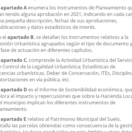
l
apartado A
enumera los Instrumentos de Planeamiento q
an tenido alguna aprobación en 2021, indicando en cada ca
na pequeña descripción, fechas de sus aprobaciones,
blicaciones y datos estadísticos de interés.
n el
apartado B
, se detallan los Instrumentos relativos a la
estión Urbanística agrupados según el tipo de documento 
 fase de actuación en diferentes capítulos.
l
apartado C
, comprende la Actividad Urbanística del Servic
 Control de la Legalidad Urbanística; Estadísticas de
cencias urbanísticas, Deber de Conservación, ITEs, Disciplin
torizaciones en vía pública, etc.
l
apartado D
es el Informe de Sostenibilidad económica, qu
alora el impacto y repercusiones que sobre la Hacienda Loc
el municipio implican los diferentes instrumentos de
laneamiento.
l
apartado E
relativo al Patrimonio Municipal del Suelo,
etalla las parcelas obtenidas como consecuencia de la gesti