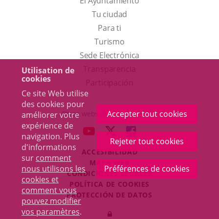
El Ayuntamiento
Tu ciudad
Para ti
Este
Turismo
enlace
Enlace
Sede Electrónica
se
a
Transparencia
Utilisation de
cookies
abrirá
una
Participación
Ce site Web utilise
en
aplicación
des cookies pour
una
externa.
Accepter tout cookies
Otras webs del ayuntamiento
améliorer votre
ventana
expérience de
aderSocial
ENLACE
ENLACE
ENLACE
navigation. Plus
nueva.
Rejeter tout cookies
A
A
A
d'informations
ACCESIBILIDAD
UNA
UNA
UNA
sur
comment
MAPA WEB
APLICACIÓN
APLICACIÓN
APLICACIÓN
nous utilisons les
Préférences de cookies
r
CONDICIONES LEGALES
EXTERNA.
EXTERNA.
EXTERNA.
cookies et
POLÍTICA DE COOKIES
comment vous
PROTECCIÓN DE DATOS
pouvez modifier
Toggl
vos paramètres
.
Iniciar
navig