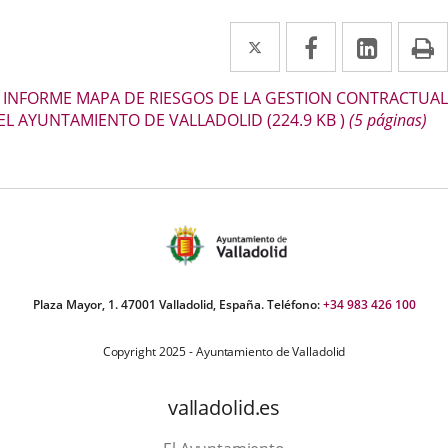
Twitter
Enlace
Facebook
Enlace
Linke
Enlace
I
a
a
a
escripción
INFORME MAPA DE RIESGOS DE LA GESTION CONTRACTUAL
una
una
una
EL AYUNTAMIENTO DE VALLADOLID
(224.9
KB
)
(5 páginas)
aplicación
aplicación
aplica
externa.
externa.
extern
Plaza Mayor, 1. 47001 Valladolid, España. Teléfono:
+34 983 426 100
Copyright 2025 - Ayuntamiento de Valladolid
valladolid.es