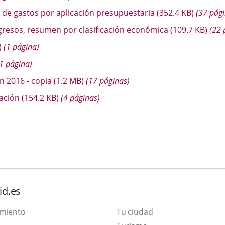
o de gastos por aplicación presupuestaria
(352.4
KB
)
(37 pági
ngresos, resumen por clasificación económica
(109.7
KB
)
(22 
)
(1 página)
1 página)
ón 2016 - copia
(1.2
MB
)
(17 páginas)
dación
(154.2
KB
)
(4 páginas)
id.es
amiento
Tu ciudad