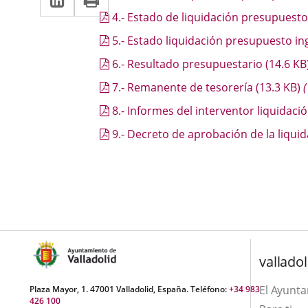
una
a
aplicación
4.- Estado de liquidación presupuest
aplicación
una
externa.
5.- Estado liquidación presupuesto i
externa.
aplicación
6.- Resultado presupuestario
(14.6
KB
externa.
7.- Remanente de tesorería
(13.3
KB
)
(
8.- Informes del interventor liquidaci
9.- Decreto de aprobación de la liqui
valladol
El Ayunt
Plaza Mayor, 1. 47001 Valladolid, España. Teléfono:
+34 983
426 100