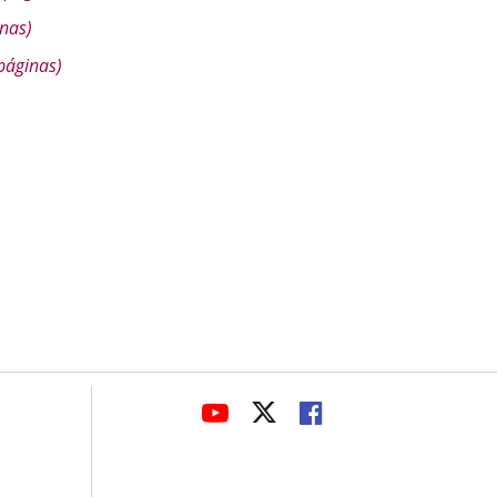
nas)
páginas)
avaHeaderSocial
ENLACE
ENLACE
ENLACE
A
A
A
UNA
UNA
UNA
APLICACIÓN
APLICACIÓN
APLICACIÓN