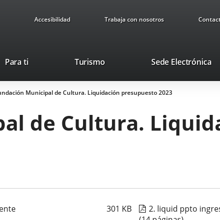
Accesibilidad
Trabaja con nosotros
Contac
Este
En
Para ti
Turismo
Sede Electrónica
enlace
a
se
u
undación Municipal de Cultura. Liquidación presupuesto 2023
abrirá
ap
en
ex
al de Cultura. Liqui
una
ventana
nueva.
iente
301
KB
2. liquid ppto ingre
(14 páginas)