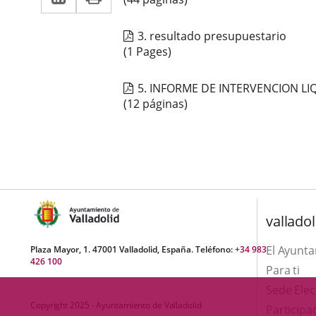
a
aplicación
aplicación
una
3. resultado presupuestario
externa.
externa.
(1 Pages)
aplicación
externa.
5. INFORME DE INTERVENCION LI
(12 páginas)
valladol
El Ayunt
Plaza Mayor, 1. 47001 Valladolid, España. Teléfono:
+34 983
426 100
Para ti
Sede Elec
Copyright 2025 - Ayuntamiento de Valladolid
Participa