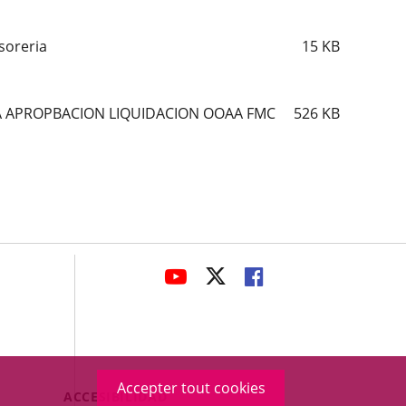
soreria
15
KB
A APROPBACION LIQUIDACION OOAA FMC
526
KB
avaHeaderSocial
ENLACE
ENLACE
ENLACE
A
A
A
UNA
UNA
UNA
APLICACIÓN
APLICACIÓN
APLICACIÓN
EXTERNA.
EXTERNA.
EXTERNA.
Accepter tout cookies
Menú
ACCESIBILIDAD