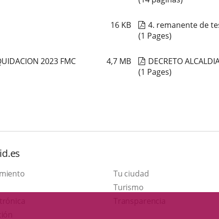
16
KB
4. remanente de te
(1 Pages)
QUIDACION 2023 FMC
4,7
MB
DECRETO ALCALDI
(1 Pages)
id.es
amiento
Tu ciudad
Este
Turismo
Enlace
enlace
trónica
Transparencia
a
se
ción