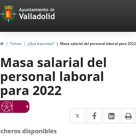
Portal
Saltar al contenido
Web
del
Ayuntamiento
Inicio
Temas
¿Qué hacemos?
Masa salarial del personal laboral para 2022
de
Masa salarial del
Valladolid
personal laboral
para 2022
Twitter
Enlace
Facebook
Enlace
Linke
Enlace
I
a
a
a
icheros disponibles
una
una
una