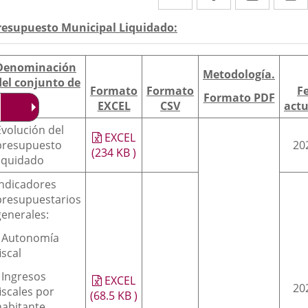
a
a
a
escripción
resupuesto Municipal Liquidado:
una
una
una
aplicación
aplicación
aplica
Denominación
Metodología.
externa.
externa.
extern
del conjunto de
Formato
Formato
F
datos
Formato PDF
EXCEL
CSV
actu
Evolución del
EXCEL
presupuesto
20
(234
KB
)
liquidado
Indicadores
presupuestarios
generales:
- Autonomía
iscal
- Ingresos
EXCEL
20
fiscales por
(68.5
KB
)
habitante