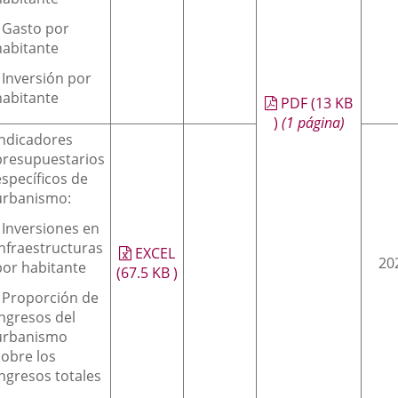
- Gasto por
habitante
- Inversión por
habitante
PDF
(13
KB
)
(1 página)
Indicadores
presupuestarios
específicos de
urbanismo:
- Inversiones en
infraestructuras
EXCEL
20
por habitante
(67.5
KB
)
- Proporción de
ingresos del
urbanismo
sobre los
ingresos totales