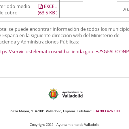
Periodo medio
EXCEL
20
de cobro
(63.5
KB
)
ota: se puede encontrar información de todos los municipi
e España en la siguiente dirección web del Ministerio de
acienda y Administraciones Públicas:
ttps://serviciostelematicosext.hacienda.gob.es/SGFAL/CON
Enlace
a
una
aplicación
externa.
Plaza Mayor, 1. 47001 Valladolid, España. Teléfono:
+34 983 426 100
Copyright 2025 - Ayuntamiento de Valladolid