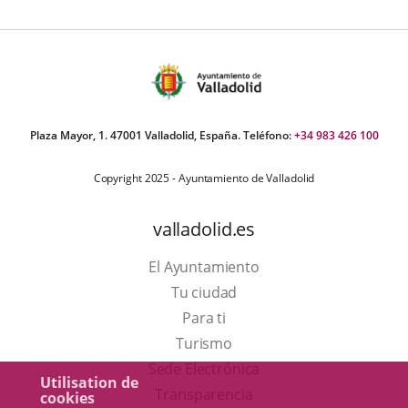
Plaza Mayor, 1. 47001 Valladolid, España. Teléfono:
+34 983 426 100
Copyright 2025 - Ayuntamiento de Valladolid
valladolid.es
El Ayuntamiento
Tu ciudad
Para ti
Este
Turismo
enlace
Enlace
Sede Electrónica
Utilisation de
se
a
Transparencia
cookies