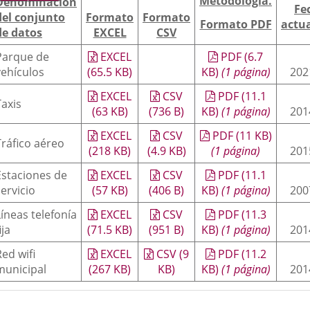
Metodología.
Denominación
Fe
aplicación
aplicación
aplica
del conjunto
Formato
Formato
Formato PDF
actua
de datos
EXCEL
CSV
externa.
externa.
extern
Parque de
EXCEL
PDF
(6.7
vehículos
(65.5
KB
)
KB
)
(1 página)
202
EXCEL
CSV
PDF
(11.1
Taxis
(63
KB
)
(736
B
)
KB
)
(1 página)
201
EXCEL
CSV
PDF
(11
KB
)
Tráfico aéreo
(218
KB
)
(4.9
KB
)
(1 página)
201
Estaciones de
EXCEL
CSV
PDF
(11.1
servicio
(57
KB
)
(406
B
)
KB
)
(1 página)
200
Líneas telefonía
EXCEL
CSV
PDF
(11.3
ija
(71.5
KB
)
(951
B
)
KB
)
(1 página)
201
Red wifi
EXCEL
CSV
(9
PDF
(11.2
municipal
(267
KB
)
KB
)
KB
)
(1 página)
201