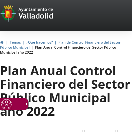
Portal
Saltar al contenido
Web
del
Ayuntamiento
Inicio
Temas
¿Qué hacemos?
Plan de Control Financiero del Sector
Público Municipal
Plan Anual Control Financiero del Sector Público
de
Municipal año 2022
Valladolid
Plan Anual Control
Financiero del Sector
Público Municipal
año 2022