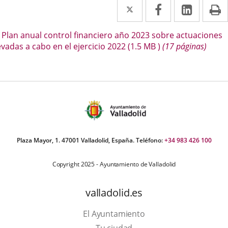
Twitter
Enlace
Facebook
Enlace
Linke
Enlace
I
a
a
a
escripción
Plan anual control financiero año 2023 sobre actuaciones
una
una
una
evadas a cabo en el ejercicio 2022
(1.5
MB
)
(17 páginas)
aplicación
aplicación
aplica
externa.
externa.
extern
Plaza Mayor, 1. 47001 Valladolid, España. Teléfono:
+34 983 426 100
Copyright 2025 - Ayuntamiento de Valladolid
valladolid.es
El Ayuntamiento