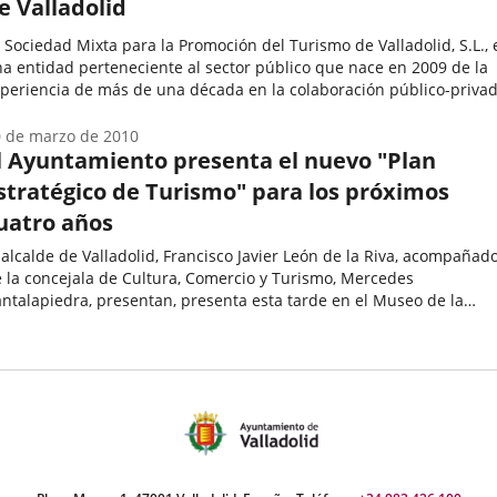
e Valladolid
 Sociedad Mixta para la Promoción del Turismo de Valladolid, S.L., 
a entidad perteneciente al sector público que nace en 2009 de la
periencia de más de una década en la colaboración público-priva
mo estrategia de gestión de servicios turísticos...
ategoría
 de marzo de 2010
l Ayuntamiento presenta el nuevo "Plan
stratégico de Turismo" para los próximos
uatro años
 alcalde de Valladolid, Francisco Javier León de la Riva, acompañad
 la concejala de Cultura, Comercio y Turismo, Mercedes
ntalapiedra, presentan, presenta esta tarde en el Museo de la
encia el nuevo "Plan Estratégico de Turismo de Valladolid 2010-
echa
14",...
e
oticia