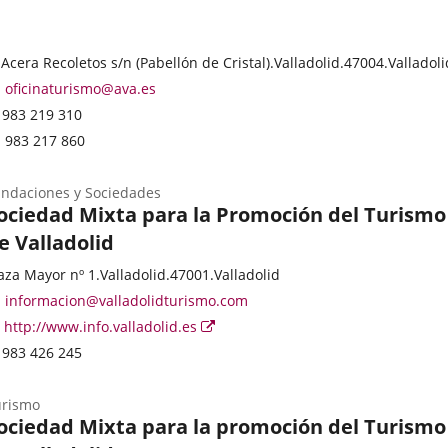
ategoría
resse
 Acera Recoletos s/n (Pabellón de Cristal).
Valladolid.
47004.
Valladoli
stale
Adresse
oficinaturismo@ava.es
de
Téléphones
983 219 310
courrier
Fax
983 217 860
électronique
ndaciones y Sociedades
ociedad Mixta para la Promoción del Turismo
e Valladolid
ategoría
resse
aza Mayor nº 1.
Valladolid.
47001.
Valladolid
stale
Adresse
informacion@valladolidturismo.com
de
Page
Enlace
http://www.info.valladolid.es
courrier
Web
a
Téléphones
983 426 245
électronique
una
aplicación
urismo
externa.
ociedad Mixta para la promoción del Turismo