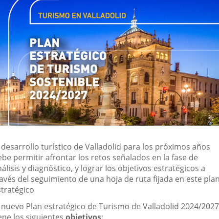
aplicación
aplicación
aplica
externa.
externa.
extern
 desarrollo turístico de Valladolid para los próximos años
be permitir afrontar los retos señalados en la fase de
álisis y diagnóstico, y lograr los objetivos estratégicos a
avés del seguimiento de una hoja de ruta fijada en este pla
stratégico
l nuevo Plan estratégico de Turismo de Valladolid 2024/2027
ene los siguientes
objetivos
: