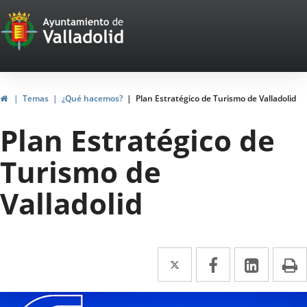
Portal
Saltar al contenido
Web
del
Ayuntamiento
Inicio
Temas
¿Qué hacemos?
Plan Estratégico de Turismo de Valladolid
de
Plan Estratégico de
Valladolid
Turismo de
Valladolid
Twitter
Enlace
Facebook
Enlace
Linke
Enlace
I
a
a
a
escripción
una
una
una