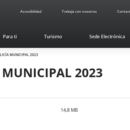
Accesibilidad
Trabaja con nosotros
Contac
Este
En
Para ti
Turismo
Sede Electrónica
enlace
a
se
u
ICÍA MUNICIPAL 2023
abrirá
ap
en
ex
 MUNICIPAL 2023
una
ventana
nueva.
14,8
MB