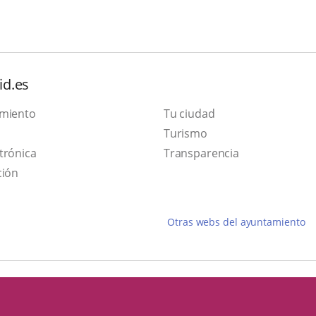
id.es
amiento
Tu ciudad
Este
Turismo
Enlace
enlace
trónica
Transparencia
a
se
ción
una
abrirá
aplicación
en
Otras webs del ayuntamiento
externa.
una
ventana
nueva.