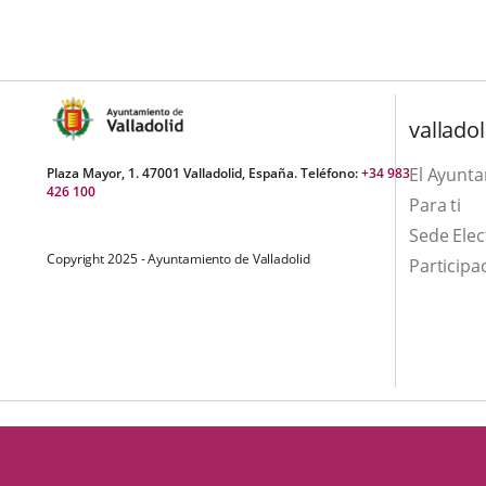
una
externa.
externa.
aplicación
externa.
valladol
El Ayunt
Plaza Mayor, 1. 47001 Valladolid, España. Teléfono:
+34 983
426 100
Para ti
Sede Elec
Copyright 2025 - Ayuntamiento de Valladolid
Participa