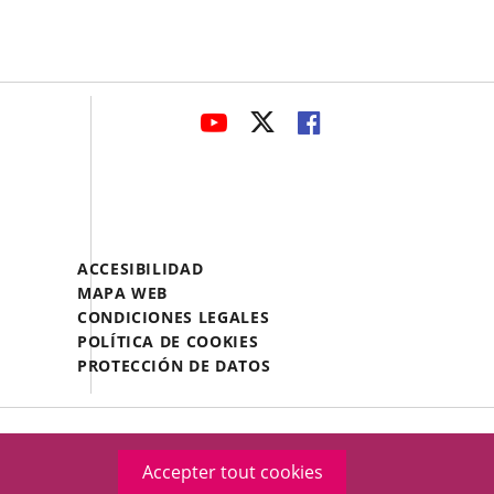
avaHeaderSocial
ENLACE
ENLACE
ENLACE
A
A
A
UNA
UNA
UNA
APLICACIÓN
APLICACIÓN
APLICACIÓN
EXTERNA.
EXTERNA.
EXTERNA.
Menú
ACCESIBILIDAD
Legal
MAPA WEB
Footer
CONDICIONES LEGALES
POLÍTICA DE COOKIES
PROTECCIÓN DE DATOS
Accepter tout cookies