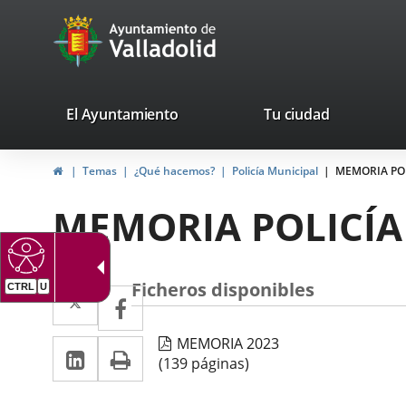
Portal
Saltar al contenido
avaTop
Web
del
Ayuntamiento
valladolid.es
El Ayuntamiento
Tu ciudad
de
Inicio
Temas
¿Qué hacemos?
Policía Municipal
MEMORIA POL
Valladolid
MEMORIA POLICÍA
Ficheros disponibles
Twitter
Enlace
CTRL
U
Facebook
Enlace
a
a
MEMORIA 2023
LinkedIn
Enlace
Imprimir
una
una
(139 páginas)
a
aplicación
aplicación