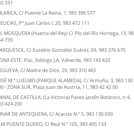
32 551
ILARICA, C/ Puente La Reina, 1, 983 396 577
ELICIAS, Pº Juan Carlos I, 20, 983 472 111
. L MOSQUERA (Huerta del Rey) C/ Pío del Río Hortega, 13, 9
54 735
PARQUESOL, C/ Eusebio González Suárez, 69, 983 376 670
ONA ESTE, Pza., biólogo J.A. Valverde, 983 143 420
ESGUEVA, C/ Madre de Dios, 20, 983 310 465
JOSÉ M.ª LUELMO (PARQUE ALAMEDA), C/ Armuña, 3, 983 130
0 · ZONA SUR, Plaza Juan de Austria, 11, 983 42 42 00
ANAL DE CASTILLA, (La Victoria) Paseo Jardín Botánico, n 4,
83 424 200
PINAR DE ANTEQUERA, C/ Acacias N.º 5, 983 130 030
C.M PUENTE DUERO, C/ Real N.º 105, 983 405 133