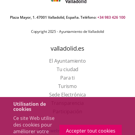
Plaza Mayor, 1. 47001 Valladolid, España. Teléfono:
+34 983 426 100
Copyright 2025 - Ayuntamiento de Valladolid
valladolid.es
El Ayuntamiento
Tu ciudad
Para ti
Este
Turismo
enlace
Enlace
Sede Electrónica
se
a
Transparencia
Utilisation de
cookies
abrirá
una
Participación
Ce site Web utilise
en
aplicación
des cookies pour
una
externa.
Accepter tout cookies
Otras webs del ayuntamiento
améliorer votre