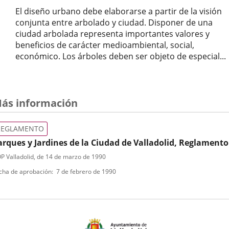
El diseño urbano debe elaborarse a partir de la visión
conjunta entre arbolado y ciudad. Disponer de una
ciudad arbolada representa importantes valores y
beneficios de carácter medioambiental, social,
económico. Los árboles deben ser objeto de especial...
ás información
REGLAMENTO
arques y Jardines de la Ciudad de Valladolid, Reglamento
ipo
ferencia
P Valladolid
, de 14 de marzo de 1990
letin
e
cha de aprobación
7 de febrero de 1990
ormativa