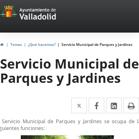
Portal
Saltar al contenido
Web
del
Ayuntamiento
Inicio
Temas
¿Qué hacemos?
Servicio Municipal de Parques y Jardines
de
Servicio Municipal de
Valladolid
Parques y Jardines
Twitter
Enlace
Facebook
Enlace
Linke
Enlace
I
a
a
a
escripción
l Servicio Municipal de Parques y Jardines se ocupa de l
una
una
una
iguientes funciones:
aplicación
aplicación
aplica