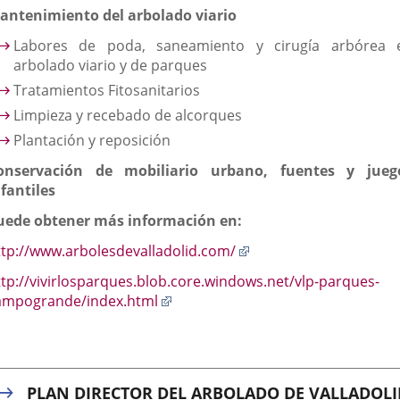
antenimiento del arbolado viario
Labores de poda, saneamiento y cirugía arbórea 
arbolado viario y de parques
Tratamientos Fitosanitarios
Limpieza y recebado de alcorques
Plantación y reposición
onservación de mobiliario urbano, fuentes y jueg
nfantiles
uede obtener más información en:
Enlace
ttp://www.arbolesdevalladolid.com/
a
ttp://vivirlosparques.blob.core.windows.net/vlp-parques-
una
Enlace
ampogrande/index.html
aplicación
a
externa.
una
aplicación
externa.
PLAN DIRECTOR DEL ARBOLADO DE VALLADOLI