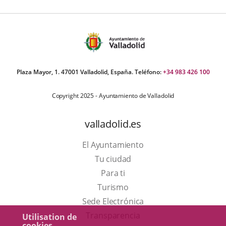
Plaza Mayor, 1. 47001 Valladolid, España. Teléfono:
+34 983 426 100
Copyright 2025 - Ayuntamiento de Valladolid
valladolid.es
El Ayuntamiento
Tu ciudad
Para ti
Este
Turismo
enlace
Enlace
Sede Electrónica
se
a
Transparencia
Utilisation de
cookies